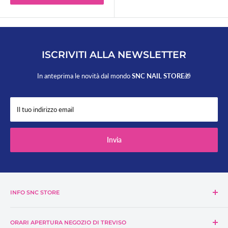
ISCRIVITI ALLA NEWSLETTER
In anteprima le novità dal mondo
SNC NAIL STORE
🎁
Il tuo indirizzo email
Invia
INFO SNC STORE
Azienda SNC Store
ORARI APERTURA NEGOZIO DI TREVISO
Contattaci