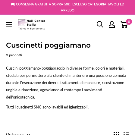
Vai
🚚| CONSEGNA GRATUITA SOPRA 50€ | ESCLUSO CATEGORIA TAVOLI ED
al
ARREDO
contenuto
0
Snc
Nail
Store
Cuscinetti poggiamano
3 prodotti
Cuscini poggiamano/poggiabraccio in diverse forme, colori e materiali;
s
tudiati per permettere alla cliente di mantenere una posizione comoda
durante l’esecuzione dei diversi trattamenti di manicure, ricostruzione
unghie e rimozione, agevolando al contempo i movimenti
dell’onicotecnica.
Tutti i cuscinetti SNC sono lavabili ed igienizzabili.
Ordina per