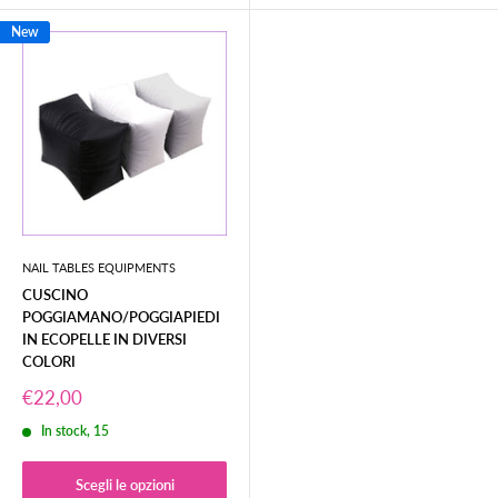
New
NAIL TABLES EQUIPMENTS
CUSCINO
POGGIAMANO/POGGIAPIEDI
IN ECOPELLE IN DIVERSI
COLORI
Prezzo
€22,00
scontato
In stock, 15
Scegli le opzioni