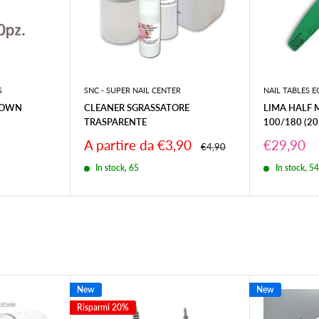
S
SNC - SUPER NAIL CENTER
NAIL TABLES 
ROWN
CLEANER SGRASSATORE
LIMA HALF
TRASPARENTE
100/180 (20 
Prezzo
Prezzo
A partire da €3,90
€29,90
Prezzo
€4,90
scontato
scontato
In stock, 65
In stock, 5
New
New
Risparmi 20%