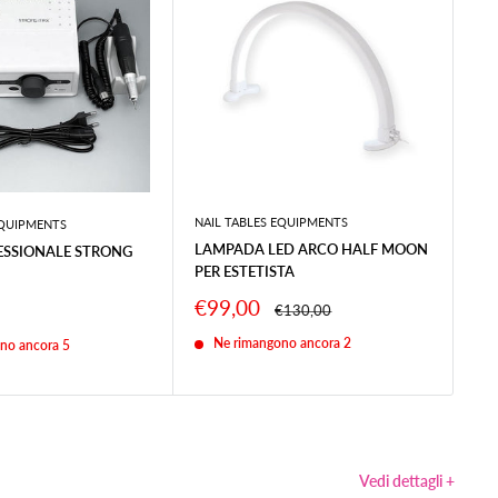
NAIL TABLES EQUIPMENTS
NAI
EQUIPMENTS
LAMPADA LED ARCO HALF MOON
CU
ESSIONALE STRONG
PER ESTETISTA
PO
EC
Prezzo
€99,00
Prezzo
€130,00
scontato
Pr
€2
Ne rimangono ancora 2
no ancora 5
sc
Vedi dettagli +