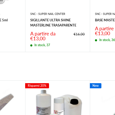
R
SNC - SUPER NAIL CENTER
SNC - SUPER N
E 5ml
SIGILLANTE ULTRA SHINE
BASE MASTE
MASTERLINE TRASAPARENTE
Prezzo
A partire
scontato
Prezzo
€13,00
A partire da
Prezzo
€16,00
scontato
€13,00
In stock, 3
In stock, 37
Risparmi 20%
New