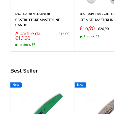
SNC - SUPER NAIL CENTER
SNC - SUPER NAIL CENTE
COSTRUTTORE MASTERLINE
KIT 6 GEL MASTERLIN
CANDY
Prezzo
€16,90
Prezzo
€26,90
scontato
Prezzo
A partire da
Prezzo
€16,00
In stock, 11
scontato
€13,00
In stock, 37
Best Seller
New
New