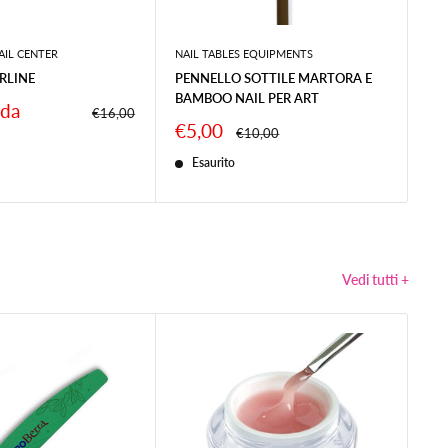
AIL CENTER
NAIL TABLES EQUIPMENTS
RLINE
PENNELLO SOTTILE MARTORA E
BAMBOO NAIL PER ART
 da
Prezzo
€16,00
Prezzo
€5,00
Prezzo
€10,00
scontato
6
Esaurito
Vedi tutti +