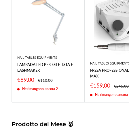
NAIL TABLES EQUIPMENTS
NAIL TABLES EQUIPMENT
LAMPADA LED PER ESTETISTA E
LASHMAKER
FRESA PROFESSIONA
MAX
Prezzo
€89,00
Prezzo
€110,00
scontato
Prezzo
€159,00
Prezzo
€245,00
Ne rimangono ancora 2
scontato
Ne rimangono ancora 
Prodotto del Mese 🥇