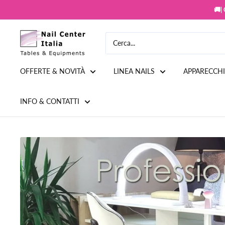
Vai
🚚|
al
contenuto
Snc
Nail
Store
OFFERTE & NOVITÀ
LINEA NAILS
APPARECCH
INFO & CONTATTI