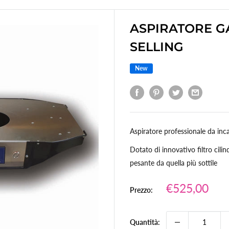
ASPIRATORE GA
SELLING
New
Aspiratore professionale da inca
Dotato di innovativo filtro cili
pesante da quella più sottile
Prezzo
€525,00
Prezzo:
scontato
Quantità: