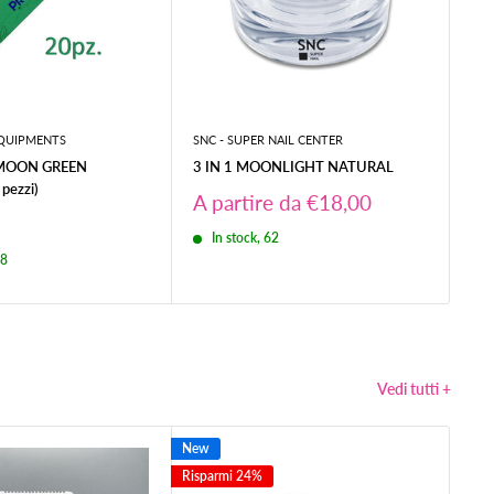
EQUIPMENTS
SNC - SUPER NAIL CENTER
SNC
 MOON GREEN
3 IN 1 MOONLIGHT NATURAL
SM
pezzi)
SHI
Prezzo
A partire da €18,00
scontato
Pr
€8
In stock, 62
sc
48
Vedi tutti +
New
New
Risparmi 24%