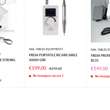
NAIL TABLES EQUIPMENTS
NAIL TABLES 
S
FRESA PORTATILE RICARICABILE
FRESA PROF
40000 GIRI
LE STRONG
B135
Prezzo
€199,00
Prezzo
€149,00
Prezzo
€249,00
scontato
scontato
Ne rimangono ancora 3
Ne rimango
4