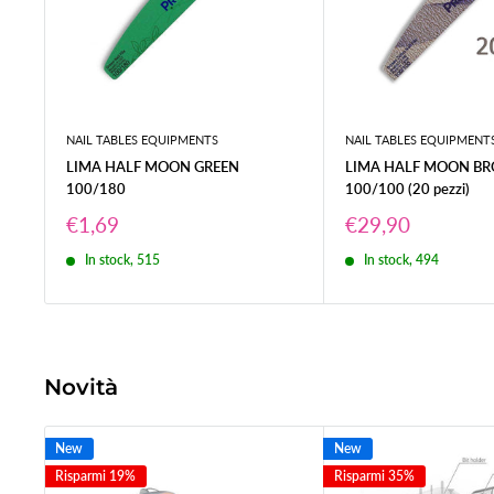
NAIL TABLES EQUIPMENTS
NAIL TABLES EQUIPMENT
LIMA HALF MOON GREEN
LIMA HALF MOON B
100/180
100/100 (20 pezzi)
Prezzo
Prezzo
€1,69
€29,90
scontato
scontato
In stock, 515
In stock, 494
Novità
New
New
Risparmi 19%
Risparmi 35%