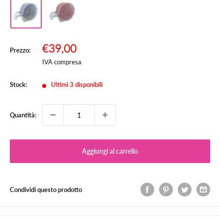
Prezzo
€39,00
Prezzo:
Prezzo
scontato
IVA compresa
Stock:
Ultimi 3 disponibili
Quantità:
Aggiungi al carrello
Condividi questo prodotto