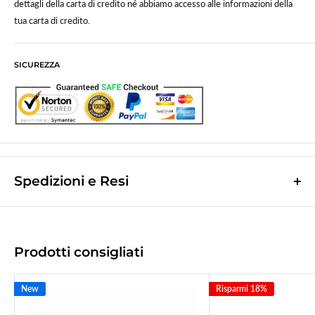
dettagli della carta di credito né abbiamo accesso alle informazioni della
tua carta di credito.
SICUREZZA
Spedizioni e Resi
Le spese di spedizione sono a contributo fisso di
10,0€
e vengono
calcolate nella fase finale dell'ordine.
(Spese di spedizione gratuite per ordini superiori a
50,00 €
)
Prodotti consigliati
Le spedizioni avvengono tramite corriere espresso
Bartolini tracciabile.
New
Risparmi 18%
La merce viene di norma spedita il giorno lavorativo successivo a quello