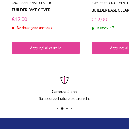
Se avete assicurato la spedizione, nel caso vi venissero recapitati colli
SNC - SUPER NAIL CENTER
SNC - SUPER NAIL CENTE
visibilmente danneggiati dal trasporto, accettate la merce con riserva
BUILDER BASE COVER
BUILDER BASE CLEA
specifica, specificando specificando appunto la natura del danno
Prezzo
€12,00
Prezzo
€12,00
all'imballo.
scontato
scontato
Ne rimangono ancora 7
In stock, 17
SPEDIZIONE GRATUITA PER ORDINI SUPERIORI A 50,00 €
Per ordini superiori a 50,00 € la spedizione è gratuita.
Aggiungi al carrello
Aggiungi al 
Sono esclusi da questa promozione i tavoli per ricostruzione unghie.
Garanzia 2 anni
Su apparecchiature elettroniche