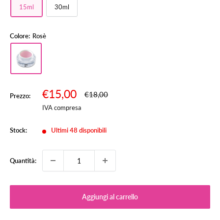
15ml
30ml
Colore:
Rosè
Prezzo
€15,00
Prezzo
€18,00
Prezzo:
scontato
IVA compresa
Stock:
Ultimi 48 disponibili
Quantità:
Aggiungi al carrello