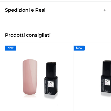
Spedizioni e Resi
Le spese di spedizione sono a contributo fisso di
10,0€
e vengono
calcolate nella fase finale dell'ordine.
(Spese di spedizione gratuite per ordini superiori a
50,00 €
)
Prodotti consigliati
Le spedizioni avvengono tramite corriere espresso
Bartolini tracciabile.
New
New
La merce viene di norma spedita il giorno lavorativo successivo a quello
d'incasso.
Tempo di recapito
1/2gg
lavorativi successivi a quello della spedizione
(
2/3gg per le Isole
).
Il giorno successivo alla spedizione vi verrà inviata una mail col codice
tracciatura del corriere.
NON siamo responsabili
di smarrimenti o ritardi causati dai corrieri, è
consigliabile pertanto assicurare la spedizione.