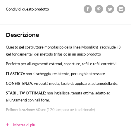
Condividi questo prodotto
Descrizione
Questo gel costruttore monofasico della linea Moonlight racchiude i 3
gel fondamentali del metodo trifasico in un unico prodotto
Perfetto per allungamenti estremi, coperture, refill e refill correttivi.
ELASTICO:
non si scheggia, resistente, per unghie stressate
CONSISTENZA:
viscosità media, facile da applicare, automodellante.
STABILITA' OTTIMALE:
non ingiallisce, tenuta ottima, adatto ad
allungamenti con nail form.
Polimerizzazione:
60sec (120 lampada uv tradizionale)
Mostra di più