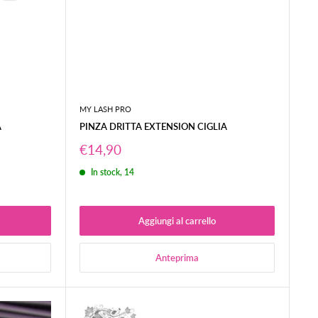
MY LASH PRO
A
PINZA DRITTA EXTENSION CIGLIA
Prezzo
€14,90
scontato
In stock, 14
Aggiungi al carrello
Anteprima