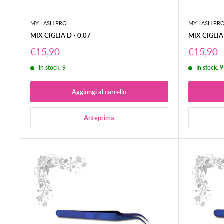
MY LASH PRO
MY LASH PR
MIX CIGLIA D - 0,07
MIX CIGLIA 
Prezzo
Prezzo
€15,90
€15,90
scontato
scontat
In stock, 9
In stock, 9
Aggiungi al carrello
Anteprima