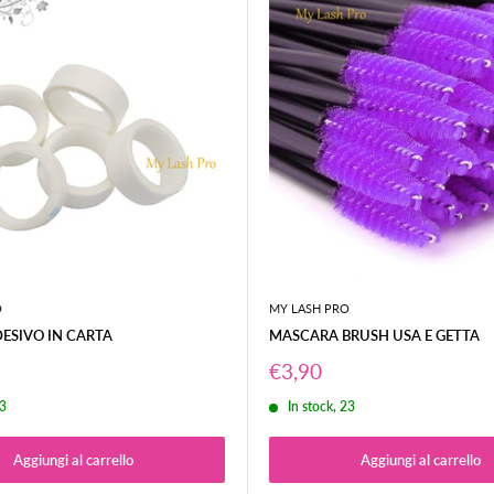
O
MY LASH PRO
ESIVO IN CARTA
MASCARA BRUSH USA E GETTA
Prezzo
€3,90
o
scontato
13
In stock, 23
Aggiungi al carrello
Aggiungi al carrello