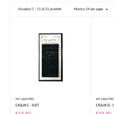
Visualizzi 1 - 21 di 21 prodotti
Mostra: 24 per page
MY LASH PRO
MY LASH PR
CIGLIA C - 0,07
CIGLIA D - 
Prezzo
Prezzo
€14,90
€14,90