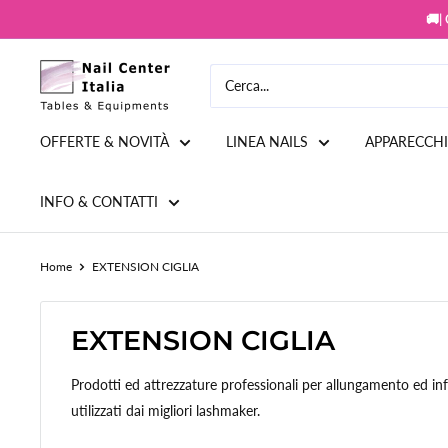
Vai
🚚|
al
contenuto
Snc
Nail
Store
OFFERTE & NOVITÀ
LINEA NAILS
APPARECCH
INFO & CONTATTI
Home
EXTENSION CIGLIA
EXTENSION CIGLIA
Prodotti ed attrezzature professionali per allungamento ed info
utilizzati dai migliori lashmaker.