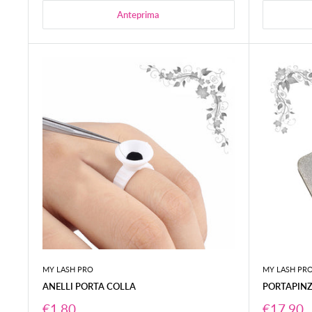
Anteprima
MY LASH PRO
MY LASH PR
ANELLI PORTA COLLA
PORTAPINZ
Prezzo
Prezzo
€1,80
€17,90