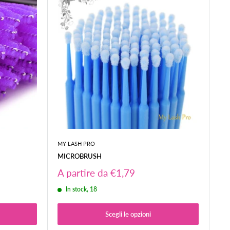
MY LASH PRO
MICROBRUSH
Prezzo
A partire da €1,79
scontato
In stock, 18
Scegli le opzioni