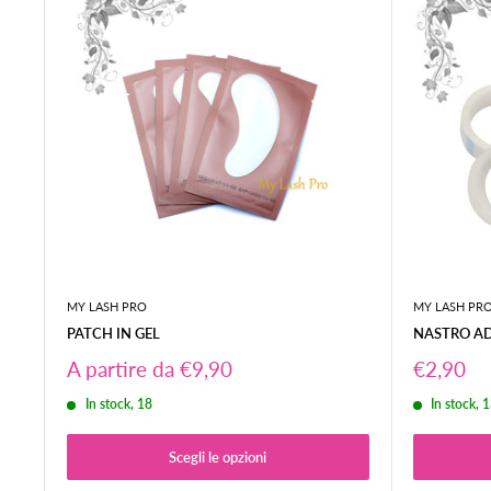
MY LASH PRO
MY LASH PR
PATCH IN GEL
NASTRO AD
Prezzo
Prezzo
A partire da €9,90
€2,90
scontato
scontat
In stock, 18
In stock, 
Scegli le opzioni