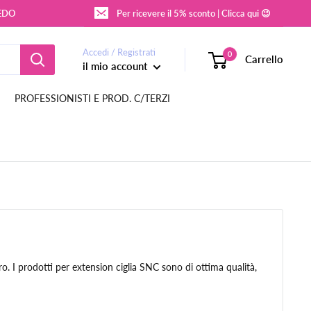
REDO
Per ricevere il 5% sconto | Clicca qui 😉
Accedi / Registrati
0
Carrello
il mio account
PROFESSIONISTI E PROD. C/TERZI
ro. I prodotti per extension ciglia SNC sono di ottima qualità,