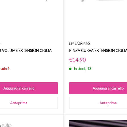
O
MY LASH PRO
ER VOLUME EXTENSION CIGLIA
PINZA CURVA EXTENSION CIGLI
Prezzo
€14,90
o
scontato
 solo 1
In stock, 13
Aggiungi al carrello
Aggiungi al carrello
Anteprima
Anteprima