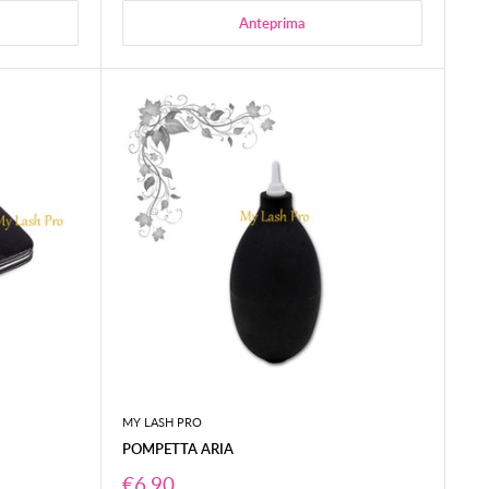
Anteprima
MY LASH PRO
POMPETTA ARIA
Prezzo
€6,90