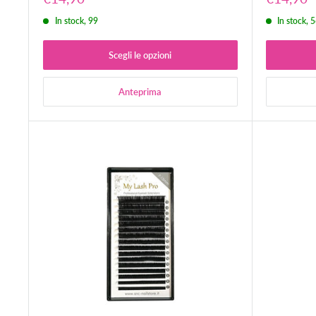
scontato
scontat
In stock, 99
In stock, 
Scegli le opzioni
Anteprima