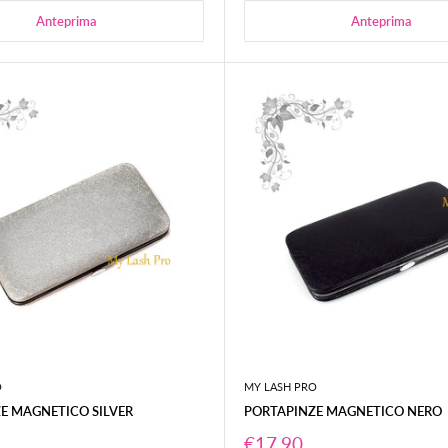
Anteprima
Anteprima
O
MY LASH PRO
E MAGNETICO SILVER
PORTAPINZE MAGNETICO NERO
Prezzo
€17,90