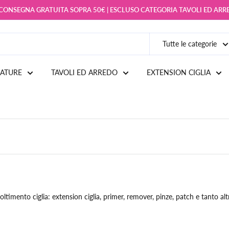
 CONSEGNA GRATUITA SOPRA 50€ | ESCLUSO CATEGORIA TAVOLI ED AR
Tutte le categorie
IATURE
TAVOLI ED ARREDO
EXTENSION CIGLIA
ltimento ciglia: extension ciglia, primer, remover,
pinze, patch e tanto alt