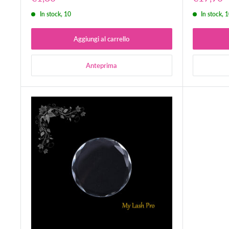
scontato
scontat
In stock, 10
In stock, 
Aggiungi al carrello
Anteprima