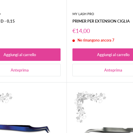
O
MY LASH PRO
D - 0,15
PRIMER PER EXTENSION CIGLIA
Prezzo
€14,00
o
scontato
Ne rimangono ancora 7
Aggiungi al carrello
Aggiungi al carrello
Anteprima
Anteprima