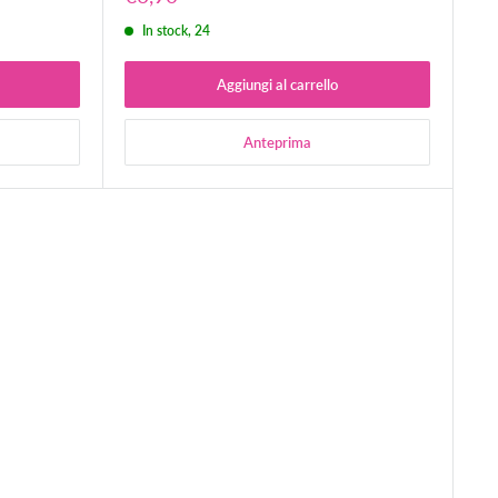
scontato
In stock, 24
Aggiungi al carrello
Anteprima