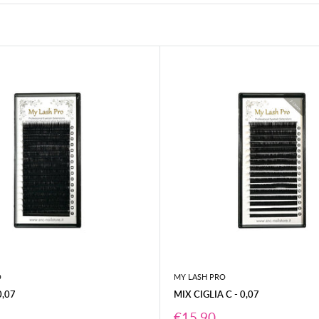
O
MY LASH PRO
0,07
MIX CIGLIA C - 0,07
Prezzo
€15,90