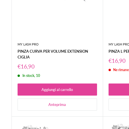
MY LASH PRO
MY LASH PR
PINZA CURVA PER VOLUME EXTENSION
PINZA L P
CIGLIA
Prezzo
€16,90
scontat
Prezzo
€16,90
Ne rimane
scontato
In stock, 10
Aggiungi al carrello
Anteprima