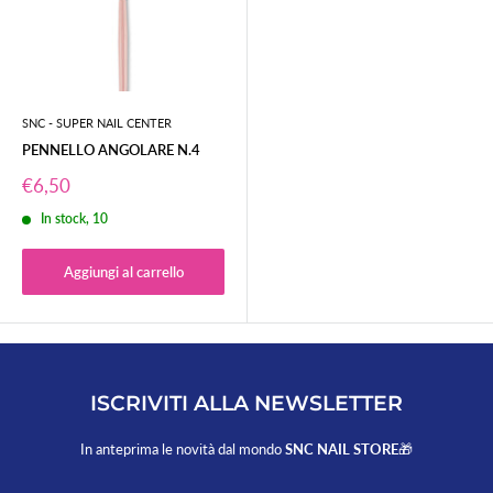
SNC - SUPER NAIL CENTER
PENNELLO ANGOLARE N.4
Prezzo
€6,50
scontato
In stock, 10
Aggiungi al carrello
ISCRIVITI ALLA NEWSLETTER
In anteprima le novità dal mondo
SNC NAIL STORE
🎁