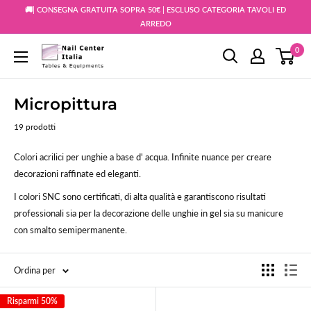
Vai
🚚| CONSEGNA GRATUITA SOPRA 50€ | ESCLUSO CATEGORIA TAVOLI ED
al
ARREDO
contenuto
0
Snc
Nail
Store
Micropittura
19 prodotti
Colori acrilici per unghie a base d' acqua. Infinite nuance per creare
decorazioni raffinate ed eleganti.
I colori SNC sono certificati, di alta qualità e garantiscono risultati
professionali sia per la decorazione delle unghie in gel sia su manicure
con smalto semipermanente.
Ordina per
Risparmi 50%