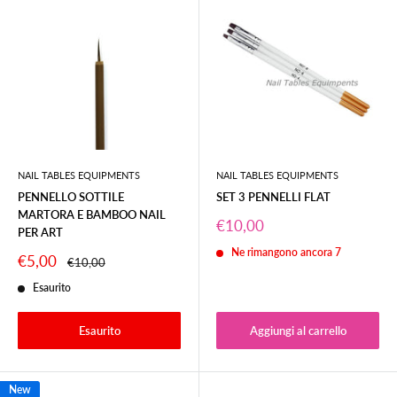
NAIL TABLES EQUIPMENTS
NAIL TABLES EQUIPMENTS
PENNELLO SOTTILE
SET 3 PENNELLI FLAT
MARTORA E BAMBOO NAIL
Prezzo
€10,00
PER ART
scontato
Ne rimangono ancora 7
Prezzo
€5,00
Prezzo
€10,00
scontato
Esaurito
Esaurito
Aggiungi al carrello
New