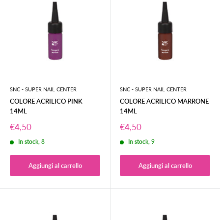
SNC - SUPER NAIL CENTER
SNC - SUPER NAIL CENTER
COLORE ACRILICO PINK
COLORE ACRILICO MARRONE
14ML
14ML
Prezzo
Prezzo
€4,50
€4,50
scontato
scontato
In stock, 8
In stock, 9
Aggiungi al carrello
Aggiungi al carrello