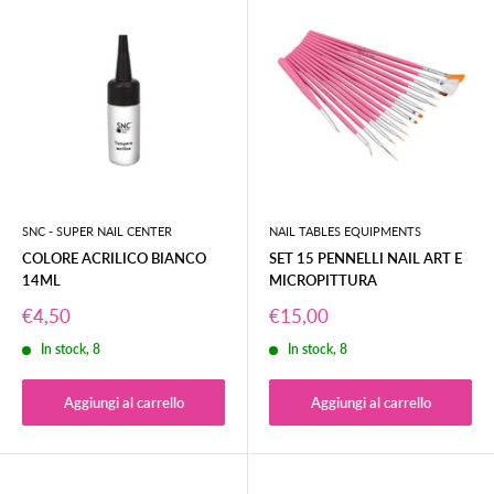
SNC - SUPER NAIL CENTER
NAIL TABLES EQUIPMENTS
COLORE ACRILICO BIANCO
SET 15 PENNELLI NAIL ART E
14ML
MICROPITTURA
Prezzo
Prezzo
€4,50
€15,00
scontato
scontato
In stock, 8
In stock, 8
Aggiungi al carrello
Aggiungi al carrello