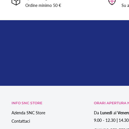
Tempo di recapito
1/2gg
lavorativi successivi a quello della s
Ordine minimo 50 €
Su a
Il giorno successivo alla spedizione vi verrà inviata una mail c
corriere.
NON siamo responsabili
di smarrimenti o ritardi causati dai co
pertanto assicurare la spedizione.
Se avete assicurato la spedizione, nel caso vi venissero recapita
danneggiati dal trasporto, accettate la merce con riserva spec
specificando appunto la natura del danno all'imballo.
SPEDIZIONE GRATUITA PER ORDINI SUPERIORI A 50,00 €
Per ordini superiori a 50,00 € la spedizione è gratuita.
INFO SNC STORE
ORARI APERTURA N
Sono esclusi da questa promozione i tavoli per ricostruzione 
Azienda SNC Store
Da
Lunedì
al
Vener
9.00 - 12.30
|
14.30
Contattaci