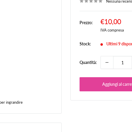
Nessuna recen
Prezzo
€10,00
Prezzo:
Pr
scontato
IVA compresa
Stock:
Ultimi 9 dispon
Quantità:
Aggiungi al carre
per ingrandire