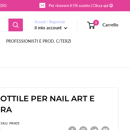
REDO
Per ricevere il 5% sconto | Clicca qui 😉
Accedi / Registrati
0
Carrello
il mio account
PROFESSIONISTI E PROD. C/TERZI
OTTILE PER NAIL ART E
URA
SKU:
PIM05