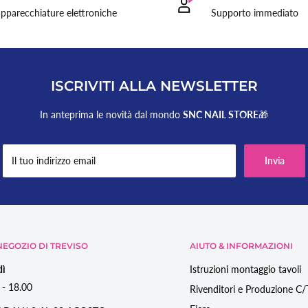
pedizione (
2/3gg per le Isole
).
pparecchiature elettroniche
Supporto immediato
ol codice tracciatura del
ISCRIVITI ALLA NEWSLETTER
rrieri, è consigliabile
In anteprima le novità dal mondo
SNC NAIL STORE
🎁
ti colli visibilmente
ifica, specificando
Il tuo indirizzo email
Invia
EGOZIO DI TREVISO
AIUTO & INFORMAZIONI
unghie.
dì
Istruzioni montaggio tavoli
 - 18.00
Rivenditori e Produzione C