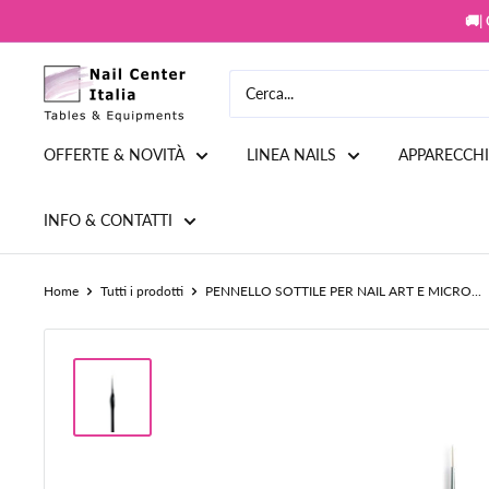
Vai
🚚|
al
contenuto
Snc
Nail
Store
OFFERTE & NOVITÀ
LINEA NAILS
APPARECCH
INFO & CONTATTI
Home
Tutti i prodotti
PENNELLO SOTTILE PER NAIL ART E MICRO...