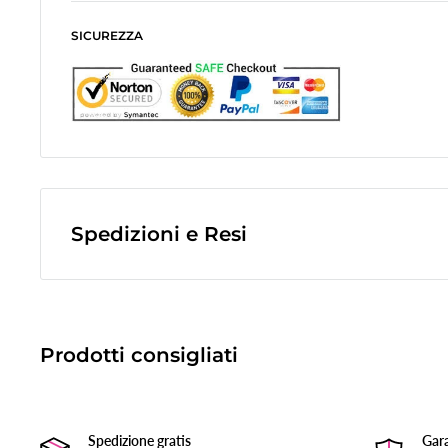
SICUREZZA
Spedizioni e Resi
Le spese di spedizione sono a contributo fisso di
10,0€
e veng
finale dell'ordine.
(Spese di spedizione gratuite per ordini superiori a
50,00 €
)
Prodotti consigliati
Le spedizioni avvengono tramite corriere espresso
Bartolini tr
La merce viene di norma spedita il giorno lavorativo successiv
Spedizione gratis
Gara