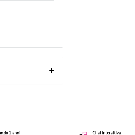
ono calcolate nella fase
acciabile.
o a quello d'incasso.
nzia 2 anni
Chat interattiva