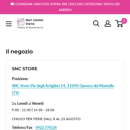
Vai
🚚| CONSEGNA GRATUITA SOPRA 50€ | ESCLUSO CATEGORIA TAVOLI ED
al
ARREDO
contenuto
0
Snc
Nail
Store
Il negozio
SNC STORE
Posizione:
SNC Store Via degli Artiglieri 14, 31040 Giavera del Montello
(TV)
Da
Lunedì
al
Venerdì
9.00 - 12.30
|
14.30 - 18.00
CHIUSO PER FERIE DALL' 8 AL 23 AGOSTO
Telefono/Fax
:
0422.776526