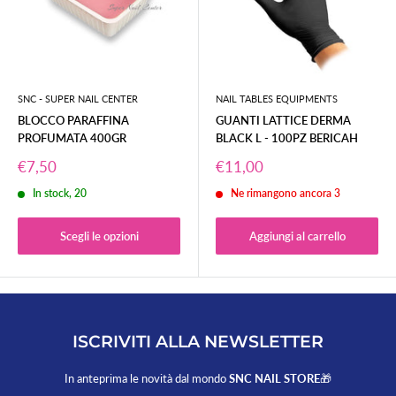
SNC - SUPER NAIL CENTER
NAIL TABLES EQUIPMENTS
BLOCCO PARAFFINA
GUANTI LATTICE DERMA
PROFUMATA 400GR
BLACK L - 100PZ BERICAH
Prezzo
Prezzo
€7,50
€11,00
scontato
scontato
In stock, 20
Ne rimangono ancora 3
Scegli le opzioni
Aggiungi al carrello
ISCRIVITI ALLA NEWSLETTER
In anteprima le novità dal mondo
SNC NAIL STORE
🎁