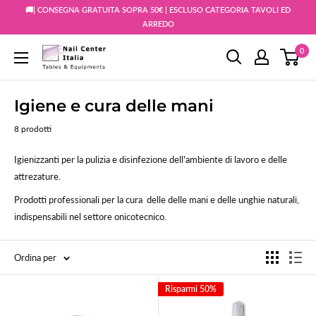
Vai
🚚| CONSEGNA GRATUITA SOPRA 50€ | ESCLUSO CATEGORIA TAVOLI ED
al
ARREDO
contenuto
0
Snc
Nail
Store
Igiene e cura delle mani
8 prodotti
Igienizzanti per la pulizia e disinfezione dell'ambiente di lavoro e delle
attrezature.
Prodotti professionali per la cura delle delle mani e delle unghie naturali,
indispensabili nel settore onicotecnico.
Ordina per
Risparmi 50%