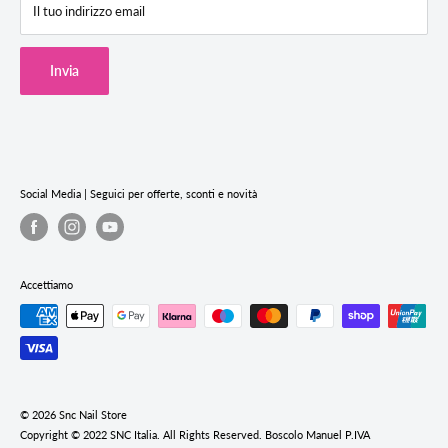
SNC Store Via degli Artiglieri 14, 31040 Giavera del Montello (TV)
Il tuo indirizzo email
Termini & Condizioni
Cookie Policy
Invia
Privacy Policy
Termini e condizioni del servizio
Informativa sui rimborsi
Social Media | Seguici per offerte, sconti e novità
Accettiamo
© 2026 Snc Nail Store
Copyright © 2022 SNC Italia. All Rights Reserved. Boscolo Manuel P.IVA