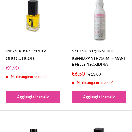
SNC - SUPER NAIL CENTER
NAIL TABLES EQUIPMENTS
OLIO CUTICOLE
IGIENIZZANTE 250ML - MANI
E PELLE NEOXIDINA
Prezzo
€4,90
scontato
Prezzo
€6,50
Prezzo
€13,00
Ne rimangono ancora 2
scontato
Ne rimangono ancora 4
Aggiungi al carrello
Aggiungi al carrello