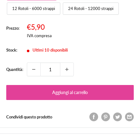
12 Rotoli - 6000 strappi
24 Rotoli - 12000 strappi
Prezzo
€5,90
Prezzo:
Prezzo
scontato
IVA compresa
Stock:
Ultimi 10 disponibili
Quantità:
Aggiungi al carrello
Condividi questo prodotto