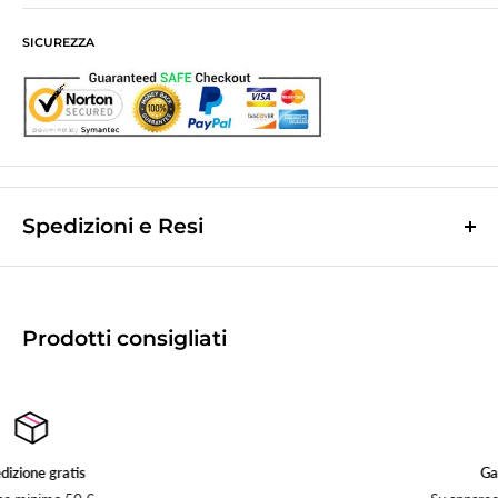
SICUREZZA
Spedizioni e Resi
Le spese di spedizione sono a contributo fisso di
10,0€
e vengono
calcolate nella fase finale dell'ordine.
(Spese di spedizione gratuite per ordini superiori a
50,00 €
)
Prodotti consigliati
Le spedizioni avvengono tramite corriere espresso
Bartolini tracciabile.
La merce viene di norma spedita il giorno lavorativo successivo a quello
d'incasso.
Tempo di recapito
1/2gg
lavorativi successivi a quello della spedizione
Garanzia 2 anni
(
2/3gg per le Isole
).