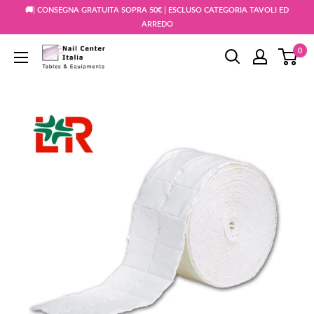
Vai
🚚| CONSEGNA GRATUITA SOPRA 50€ | ESCLUSO CATEGORIA TAVOLI ED
al
ARREDO
contenuto
0
Snc
Nail
Store