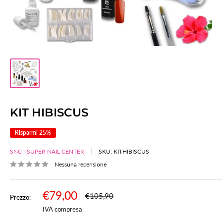
KIT HIBISCUS
Risparmi 25%
SNC - SUPER NAIL CENTER
SKU:
KITHIBISCUS
Nessuna recensione
Prezzo
€79,00
Prezzo
€105,90
Prezzo:
scontato
IVA compresa