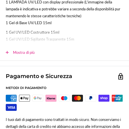
1 LAMPADA UV/LED con display professionale (L'immagine della
lampada è indicativa e potrebbe variare a seconda della disponibilità pur
mantenendo le stesse caratteristiche tecniche)
1 Gel di Base UV/LED 15ml
1 Gel UV/LED Costruttore 15ml
1 Gel UV/LED Sigillante Trasparente 15m
1 Gel color 5ml (il colore sarà inviato casualmente in base alla
Mostra di più
disponibilità)
1 Gel color Camouflage 5ml (il colore sarà inviato casualmente in base
alla disponibilità)
Pagamento e Sicurezza
1 Semipermanente Base/Sigillante UV/LED 12ml
1 smalto semipermanente colorato (il colore sarà inviati casualmente in
METODI DI PAGAMENTO
base alla disponibilità di magazzino)
1 Super Primer 12ml
1 Olio per cuticole 12ml profumato
1 Top/Finish sigillante lucidante 12ml
I tuoi dati di pagamento sono trattati in modo sicuro. Non conserviamo i
1 Cleaner sgrassante 100ml
dettagli della carta di credito né abbiamo accesso alle informazioni della
250 Pads in cellulosa