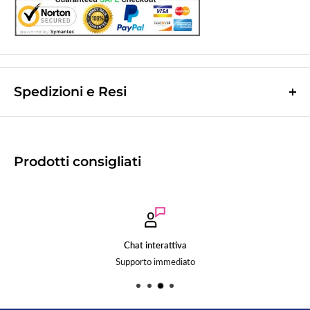
Spedizioni e Resi
Le spese di spedizione sono a contributo fisso di
10,0€
e vengono
calcolate nella fase finale dell'ordine.
(Spese di spedizione gratuite per ordini superiori a
50,00 €
)
Prodotti consigliati
Le spedizioni avvengono tramite corriere espresso
Bartolini tracciabile.
La merce viene di norma spedita il giorno lavorativo successivo a quello
d'incasso.
Tempo di recapito
1/2gg
lavorativi successivi a quello della spedizione
Chat interattiva
(
2/3gg per le Isole
).
Supporto immediato
Il giorno successivo alla spedizione vi verrà inviata una mail col codice
tracciatura del corriere.