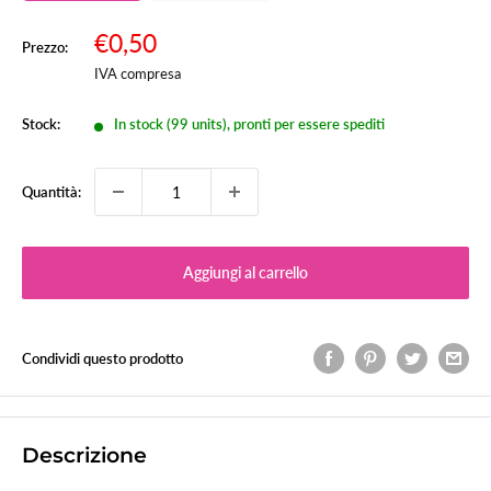
Prezzo
€0,50
Prezzo:
Prezzo
scontato
IVA compresa
Stock:
In stock (99 units), pronti per essere spediti
Quantità:
Aggiungi al carrello
Condividi questo prodotto
Descrizione