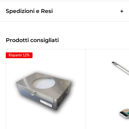
Spedizioni e Resi
Le spese di spedizione sono a contributo fisso di
10,0€
e vengono
calcolate nella fase finale dell'ordine.
(Spese di spedizione gratuite per ordini superiori a
50,00 €
)
Prodotti consigliati
Le spedizioni avvengono tramite corriere espresso
Bartolini tracciabile.
Risparmi 12%
La merce viene di norma spedita il giorno lavorativo successivo a quello
d'incasso.
Tempo di recapito
1/2gg
lavorativi successivi a quello della spedizione
(
2/3gg per le Isole
).
Il giorno successivo alla spedizione vi verrà inviata una mail col codice
tracciatura del corriere.
NON siamo responsabili
di smarrimenti o ritardi causati dai corrieri, è
consigliabile pertanto assicurare la spedizione.