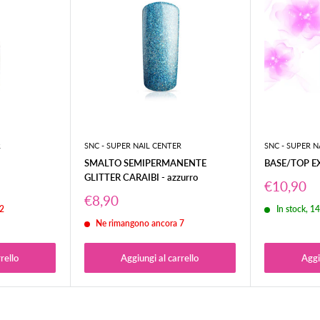
pedizione (
2/3gg per le Isole
).
ol codice tracciatura del
rrieri, è consigliabile
ti colli visibilmente
R
SNC - SUPER NAIL CENTER
SNC - SUPER N
ifica, specificando
SMALTO SEMIPERMANENTE
BASE/TOP E
GLITTER CARAIBI - azzurro
Prezzo
€10,90
scontato
Prezzo
€8,90
2
In stock, 1
scontato
Ne rimangono ancora 7
rello
Aggiungi al carrello
Aggi
unghie.