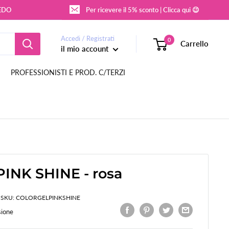
REDO
Per ricevere il 5% sconto | Clicca qui 😉
Accedi / Registrati
0
Carrello
il mio account
PROFESSIONISTI E PROD. C/TERZI
INK SHINE - rosa
SKU:
COLORGELPINKSHINE
sione