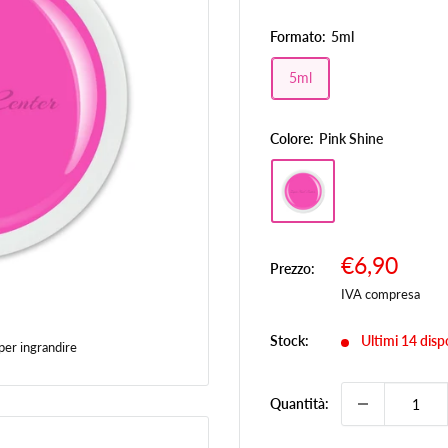
Formato:
5ml
5ml
Colore:
Pink Shine
Prezzo
€6,90
Prezzo:
Prez
scontato
IVA compresa
Stock:
Ultimi 14 dispo
per ingrandire
Quantità: