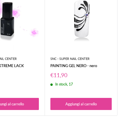
AIL CENTER
SNC - SUPER NAIL CENTER
SNC
XTREME LACK
PAINTING GEL NERO - nero
3 
Prezzo
Pr
€11,90
A 
scontato
sc
€1
4
In stock, 17
ungi al carrello
Aggiungi al carrello