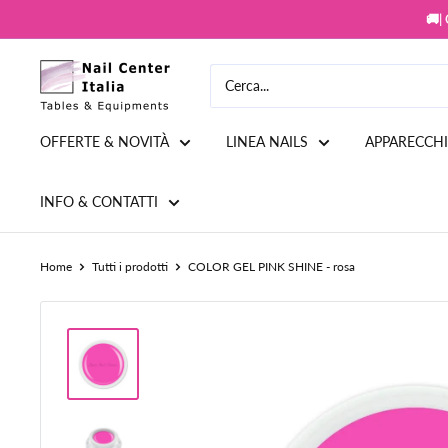
Vai
🚚|
al
contenuto
Snc
Nail
Store
OFFERTE & NOVITÀ
LINEA NAILS
APPARECCH
INFO & CONTATTI
Home
Tutti i prodotti
COLOR GEL PINK SHINE - rosa