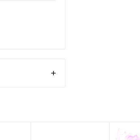
ono calcolate nella fase
acciabile.
o a quello d'incasso.