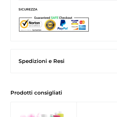
SICUREZZA
Spedizioni e Resi
Le spese di spedizione sono a contributo fisso di
10,0€
e veng
finale dell'ordine.
(Spese di spedizione gratuite per ordini superiori a
50,00 €
)
Prodotti consigliati
Le spedizioni avvengono tramite corriere espresso
Bartolini tr
La merce viene di norma spedita il giorno lavorativo successiv