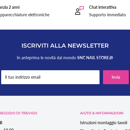
nzia 2 anni
Chat interattiva
pparecchiature elettroniche
Supporto immediato
ISCRIVITI ALLA NEWSLETTER
In anteprima le novità dal mondo
SNC NAIL STORE
🎁
Il tuo indirizzo email
Invia
EGOZIO DI TREVISO
AIUTO & INFORMAZIONI
dì
Istruzioni montaggio tavoli