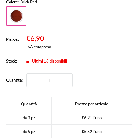
Colore:
Brick Red
Prezzo
€6,90
Prezzo:
Prezzo
scontato
IVA compresa
Stock:
Ultimi 16 disponibili
Quantità:
Quantità
Prezzo per articolo
da 3 pz
€6,21 l'uno
da 5 pz
€5,52 l'uno