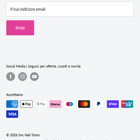
F.A.Q (Domande Frequenti)
SNC Store Via degli Artiglieri 14, 31040 Giavera del Montello (TV)
Il tuo indirizzo email
Termini & Condizioni
Cookie Policy
Invia
Privacy Policy
Termini e condizioni del servizio
Informativa sui rimborsi
Social Media | Seguici per offerte, sconti e novità
Accettiamo
© 2026 Snc Nail Store