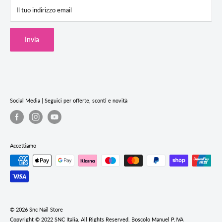
F.A.Q (Domande Frequenti)
SNC Store Via degli Artiglieri 14, 31040 Giavera del Montello (TV)
Il tuo indirizzo email
Termini & Condizioni
Cookie Policy
Invia
Privacy Policy
Termini e condizioni del servizio
Informativa sui rimborsi
Social Media | Seguici per offerte, sconti e novità
Accettiamo
© 2026 Snc Nail Store
Copyright © 2022 SNC Italia. All Rights Reserved. Boscolo Manuel P.IVA