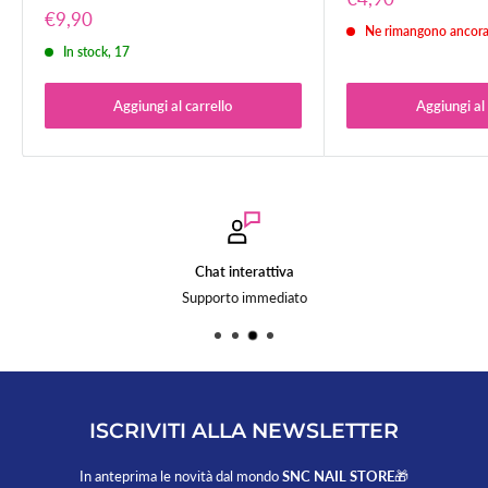
all'imballo.
scontato
Prezzo
€9,90
Ne rimangono ancora
scontato
In stock, 17
SPEDIZIONE GRATUITA PER ORDINI SUPERIORI A 50,00 €
Per ordini superiori a 50,00 € la spedizione è gratuita.
Aggiungi al carrello
Aggiungi al 
Sono esclusi da questa promozione i tavoli per ricostruzione unghie.
Chat interattiva
Supporto immediato
ISCRIVITI ALLA NEWSLETTER
In anteprima le novità dal mondo
SNC NAIL STORE
🎁