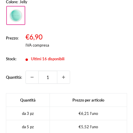
Colore:
Jelly
Prezzo
€6,90
Prezzo:
Prezzo
scontato
IVA compresa
Stock:
Ultimi 16 disponibili
Quantità:
Quantità
Prezzo per articolo
da 3 pz
€6,21 l'uno
da 5 pz
€5,52 l'uno