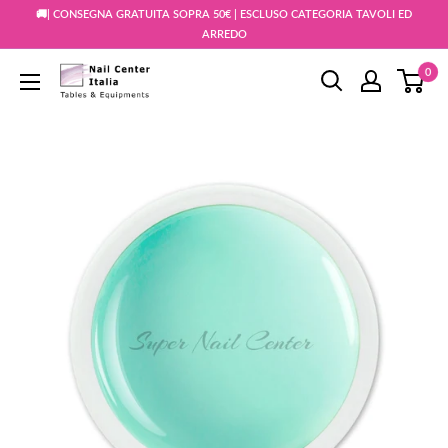
Vai
🚚| CONSEGNA GRATUITA SOPRA 50€ | ESCLUSO CATEGORIA TAVOLI ED
al
ARREDO
contenuto
0
Snc
Nail
Store