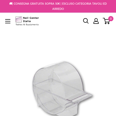
Vai
🚚| CONSEGNA GRATUITA SOPRA 50€ | ESCLUSO CATEGORIA TAVOLI ED
al
ARREDO
contenuto
0
Snc
Nail
Store