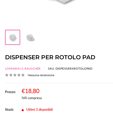
DISPENSER PER ROTOLO PAD
LOHMANN & RAUSCHER
SKU:
DISPENSERXROTOLOPAD
Nessuna recensione
Prezzo
€18,80
Prezzo:
Prezzo
scontato
IVA compresa
Stock:
Ultimi 3 disponibili