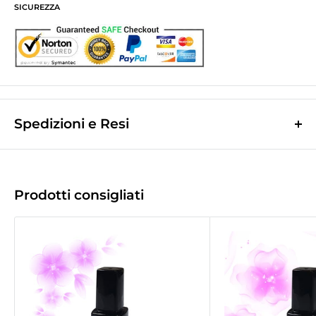
SICUREZZA
Spedizioni e Resi
Le spese di spedizione sono a contributo fisso di
10,0€
e vengono
calcolate nella fase finale dell'ordine.
(Spese di spedizione gratuite per ordini superiori a
50,00 €
)
Prodotti consigliati
Le spedizioni avvengono tramite corriere espresso
Bartolini tracciabile.
La merce viene di norma spedita il giorno lavorativo successivo a quello
d'incasso.
Tempo di recapito
1/2gg
lavorativi successivi a quello della spedizione
(
2/3gg per le Isole
).