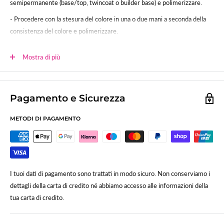
semipermanente (base/top, twincoat o builder base) e polimerizzare.
- Procedere con la stesura del colore in una o due mani a seconda della
consistenza del colore e polimerizzare.
- Sigillare.
Mostra di più
Polimerizzazione:
60sec (120 lampada uv tradizionale)
Lo smalto gel UV-LED SNC è studiato per poter essere usato anche su
unghie in gel, acrygel ed acrilico.
Pagamento e Sicurezza
METODI DI PAGAMENTO
I tuoi dati di pagamento sono trattati in modo sicuro. Non conserviamo i
dettagli della carta di credito né abbiamo accesso alle informazioni della
tua carta di credito.