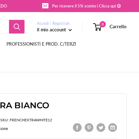
REDO
Per ricevere il 5% sconto | Clicca qui 😉
Accedi / Registrati
0
Carrello
il mio account
PROFESSIONISTI E PROD. C/TERZI
RA BIANCO
SKU:
FRENCHEXTRAWHITE12
sione