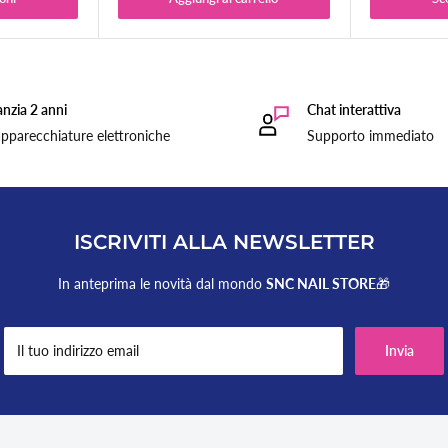
nzia 2 anni
Chat interattiva
pparecchiature elettroniche
Supporto immediato
ISCRIVITI ALLA NEWSLETTER
In anteprima le novità dal mondo
SNC NAIL STORE
🎁
Il tuo indirizzo email
Invia