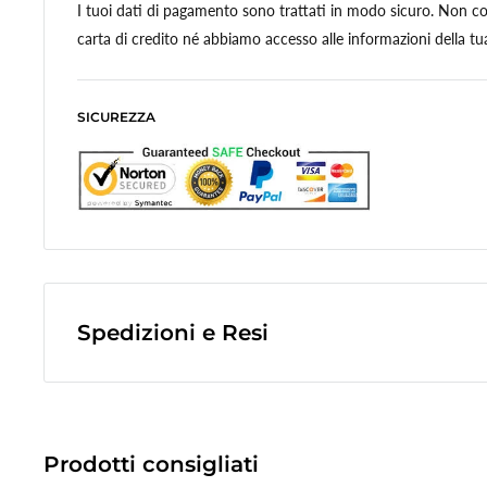
I tuoi dati di pagamento sono trattati in modo sicuro. Non con
carta di credito né abbiamo accesso alle informazioni della tua
SICUREZZA
Spedizioni e Resi
Le spese di spedizione sono a contributo fisso di
10,0€
e veng
finale dell'ordine.
(Spese di spedizione gratuite per ordini superiori a
50,00 €
)
Prodotti consigliati
Le spedizioni avvengono tramite corriere espresso
Bartolini tr