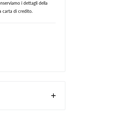
serviamo i dettagli della
 carta di credito.
ono calcolate nella fase
acciabile.