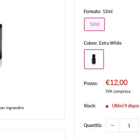
Formato:
12ml
12ml
Colore:
Extra White
Prezzo
€12,00
Prezzo:
Pr
scontato
IVA compresa
Stock:
Ultimi 9 dispon
per ingrandire
Quantità: