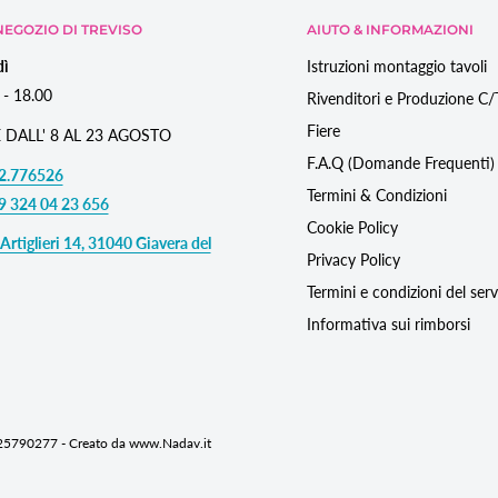
EGOZIO DI TREVISO
AIUTO & INFORMAZIONI
dì
Istruzioni montaggio tavoli
 - 18.00
Rivenditori e Produzione C
Fiere
 DALL' 8 AL 23 AGOSTO
F.A.Q (Domande Frequenti)
2.776526
Termini & Condizioni
9 324 04 23 656
Cookie Policy
Artiglieri 14, 31040 Giavera del
Privacy Policy
Termini e condizioni del serv
Informativa sui rimborsi
725790277 - Creato da www.Nadav.it