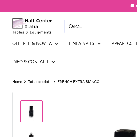
Vai
🚚|
al
contenuto
Snc
Nail
Store
OFFERTE & NOVITÀ
LINEA NAILS
APPARECCH
INFO & CONTATTI
Home
Tutti i prodotti
FRENCH EXTRA BIANCO