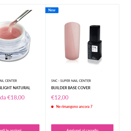
New
New
AIL CENTER
SNC - SUPER NAIL CENTER
SNC
NLIGHT NATURAL
BUILDER BASE COVER
BU
Prezzo
Pr
 da €18,00
€12,00
€1
scontato
sc
2
Ne rimangono ancora 7
gli le opzioni
Aggiungi al carrello