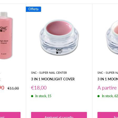
Offerta
o a quello d'incasso.
pedizione (
2/3gg per le Isole
).
ol codice tracciatura del
rrieri, è consigliabile
ti colli visibilmente
R
SNC - SUPER NAIL CENTER
SNC - SUPER N
ifica, specificando
R
3 IN 1 MOONLIGHT COVER
3 IN 1 MOO
Prezzo
Prezzo
90
€18,00
A partire
Prezzo
€11,00
scontato
scontato
In stock, 15
In stock, 6
unghie.
oni
Aggiungi al carrello
Sce