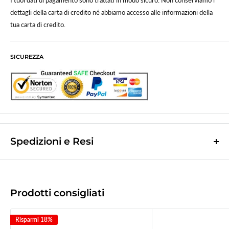
I tuoi dati di pagamento sono trattati in modo sicuro. Non conserviamo i
dettagli della carta di credito né abbiamo accesso alle informazioni della
tua carta di credito.
SICUREZZA
Spedizioni e Resi
Le spese di spedizione sono a contributo fisso di
10,0€
e vengono
calcolate nella fase finale dell'ordine.
(Spese di spedizione gratuite per ordini superiori a
50,00 €
)
Prodotti consigliati
Le spedizioni avvengono tramite corriere espresso
Bartolini tracciabile.
Risparmi 18%
La merce viene di norma spedita il giorno lavorativo successivo a quello