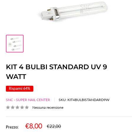
KIT 4 BULBI STANDARD UV 9
WATT
Risparmi 64%
SNC - SUPER NAIL CENTER
SKU:
KIT4BULBISTANDARD9W
Nessuna recensione
Prezzo
€8,00
Prezzo
€22,00
Prezzo: