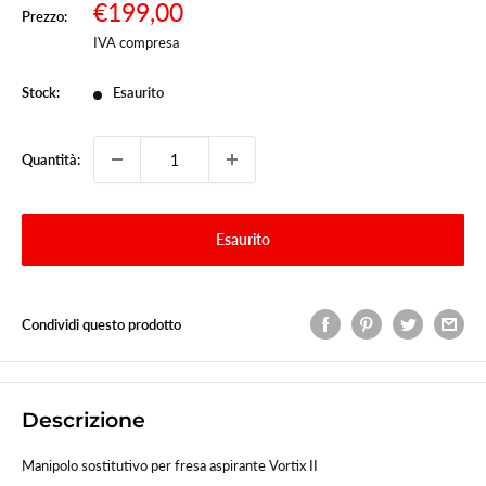
Prezzo
€199,00
Prezzo:
Prezzo
scontato
IVA compresa
Stock:
Esaurito
Quantità:
Esaurito
Condividi questo prodotto
Descrizione
Manipolo sostitutivo per fresa aspirante Vortix II