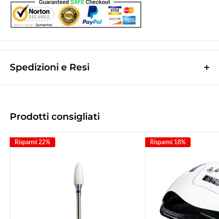
Spedizioni e Resi
Le spese di spedizione sono a contributo fisso di
10,0€
e vengono
calcolate nella fase finale dell'ordine.
(Spese di spedizione gratuite per ordini superiori a
50,00 €
)
Prodotti consigliati
Le spedizioni avvengono tramite corriere espresso
Bartolini tracciabile.
Risparmi 22%
Risparmi 18%
La merce viene di norma spedita il giorno lavorativo successivo a quello
d'incasso.
Tempo di recapito
1/2gg
lavorativi successivi a quello della spedizione
(
2/3gg per le Isole
).
Il giorno successivo alla spedizione vi verrà inviata una mail col codice