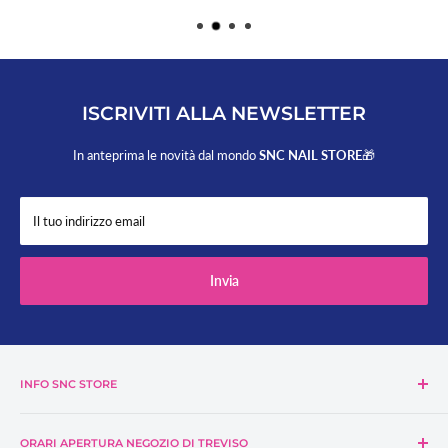
ISCRIVITI ALLA NEWSLETTER
In anteprima le novità dal mondo
SNC NAIL STORE
🎁
Il tuo indirizzo email
Invia
INFO SNC STORE
Azienda SNC Store
ORARI APERTURA NEGOZIO DI TREVISO
Contattaci