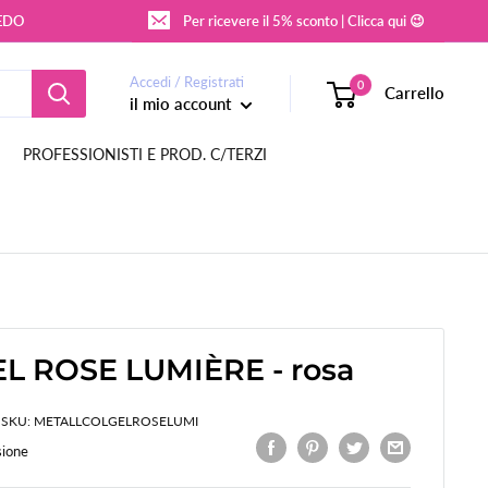
REDO
Per ricevere il 5% sconto | Clicca qui 😉
Accedi / Registrati
0
Carrello
il mio account
PROFESSIONISTI E PROD. C/TERZI
L ROSE LUMIÈRE - rosa
SKU:
METALLCOLGELROSELUMI
sione