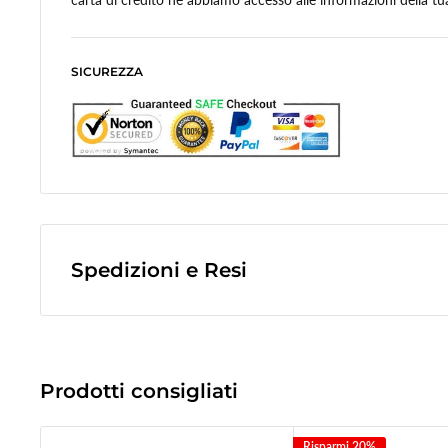
SICUREZZA
Spedizioni e Resi
Le spese di spedizione sono a contributo fisso di
10,0€
e veng
finale dell'ordine.
(Spese di spedizione gratuite per ordini superiori a
50,00 €
)
Prodotti consigliati
Le spedizioni avvengono tramite corriere espresso
Bartolini tr
Risparmi 20%