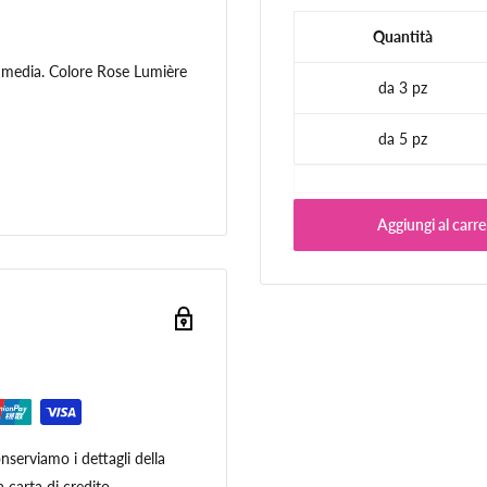
Quantità
à media. Colore Rose Lumière
da 3 pz
da 5 pz
Aggiungi al carre
serviamo i dettagli della
 carta di credito.