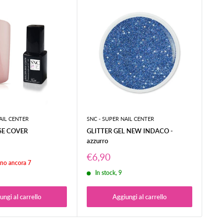
AIL CENTER
SNC - SUPER NAIL CENTER
SNC
SE COVER
GLITTER GEL NEW INDACO -
3 
azzurro
Pr
€1
sc
Prezzo
€6,90
no ancora 7
scontato
In stock, 9
ungi al carrello
Aggiungi al carrello