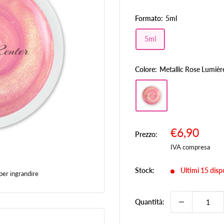
Formato:
5ml
5ml
Colore:
Metallic Rose Lumièr
Prezzo
€6,90
Prezzo:
Prez
scontato
IVA compresa
Stock:
Ultimi 15 dispo
per ingrandire
Quantità: