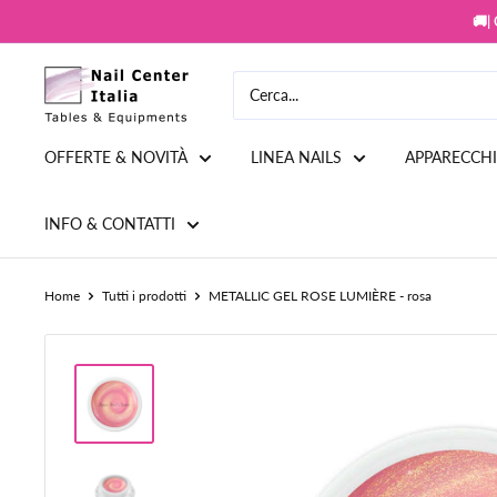
Vai
🚚|
al
contenuto
Snc
Nail
Store
OFFERTE & NOVITÀ
LINEA NAILS
APPARECCH
INFO & CONTATTI
Home
Tutti i prodotti
METALLIC GEL ROSE LUMIÈRE - rosa