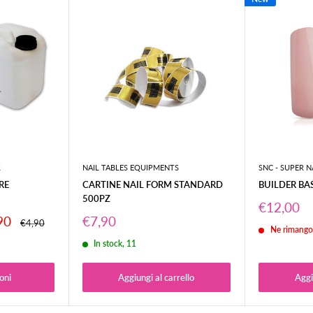
o a quello d'incasso.
pedizione (
2/3gg per le Isole
).
ol codice tracciatura del
rrieri, è consigliabile
ti colli visibilmente
R
NAIL TABLES EQUIPMENTS
SNC - SUPER N
ifica, specificando
RE
CARTINE NAIL FORM STANDARD
BUILDER BA
500PZ
Prezzo
€12,00
scontato
Prezzo
90
€7,90
Prezzo
€4,90
Ne rimango
scontato
In stock, 11
oni
Aggiungi al carrello
Aggi
unghie.