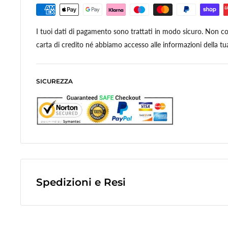
I tuoi dati di pagamento sono trattati in modo sicuro. Non con
carta di credito né abbiamo accesso alle informazioni della tua
SICUREZZA
Spedizioni e Resi
Le spese di spedizione sono a contributo fisso di
10,0€
e veng
finale dell'ordine.