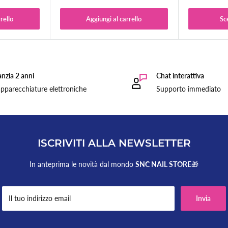
rello
Aggiungi al carrello
Sce
unghie.
nzia 2 anni
Chat interattiva
pparecchiature elettroniche
Supporto immediato
ISCRIVITI ALLA NEWSLETTER
In anteprima le novità dal mondo
SNC NAIL STORE
🎁
Il tuo indirizzo email
Invia