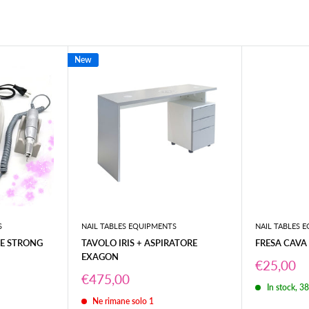
acciabile.
New
o a quello d'incasso.
pedizione (
2/3gg per le Isole
).
ol codice tracciatura del
rrieri, è consigliabile
ti colli visibilmente
S
NAIL TABLES EQUIPMENTS
NAIL TABLES 
ifica, specificando
LE STRONG
TAVOLO IRIS + ASPIRATORE
FRESA CAVA
EXAGON
Prezzo
€25,00
scontato
Prezzo
€475,00
In stock, 3
scontato
Ne rimane solo 1