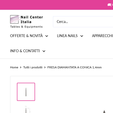
Vai
🚚|
al
contenuto
Snc
Nail
Store
OFFERTE & NOVITÀ
LINEA NAILS
APPARECCH
INFO & CONTATTI
Home
Tutti i prodotti
FRESA DIAMANTATA A CONICA 1,4mm