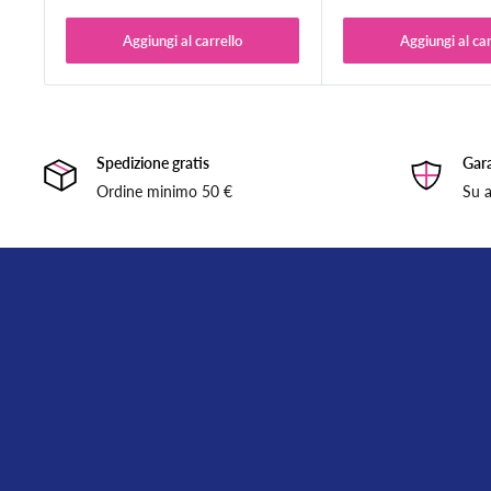
Per ordini superiori a 50,00 € la spedizione è gratuita.
Aggiungi al carrello
Aggiungi al car
Sono esclusi da questa promozione i tavoli per ricostruzione 
Spedizione gratis
Gara
Ordine minimo 50 €
Su a