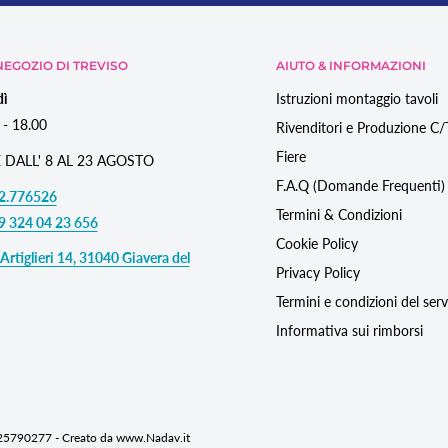
EGOZIO DI TREVISO
AIUTO & INFORMAZIONI
dì
Istruzioni montaggio tavoli
 - 18.00
Rivenditori e Produzione C
Fiere
 DALL' 8 AL 23 AGOSTO
F.A.Q (Domande Frequenti)
2.776526
Termini & Condizioni
9 324 04 23 656
Cookie Policy
Artiglieri 14, 31040 Giavera del
Privacy Policy
Termini e condizioni del serv
Informativa sui rimborsi
725790277 - Creato da www.Nadav.it