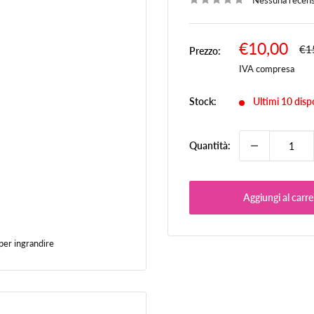
Nessuna recen
Prezzo
€10,00
Pr
€1
Prezzo:
scontato
IVA compresa
Stock:
Ultimi 10 dispo
Quantità:
Aggiungi al carre
per ingrandire