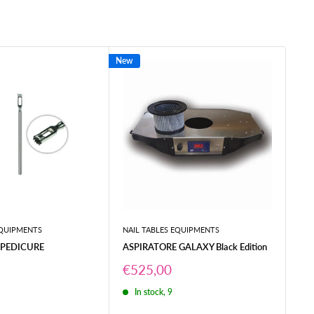
New
Risp
EQUIPMENTS
NAIL TABLES EQUIPMENTS
NAI
 PEDICURE
ASPIRATORE GALAXY Black Edition
AS
X2
Prezzo
€525,00
scontato
Pr
€2
8
In stock, 9
sc