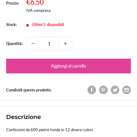
Prezzo
€6,50
Prezzo:
Prezzo
scontato
IVA compresa
Stock:
Ultimi 5 disponibili
Quantità:
Aggiungi al carrello
Condividi questo prodotto
Descrizione
Confezioni da 600 pietre tonde in 12 diversi colori.