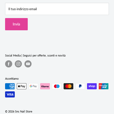
F.A.Q (Domande Frequenti)
SNC Store Via degli Artiglieri 14, 31040 Giavera del Montello (TV)
Il tuo indirizzo email
Termini & Condizioni
Cookie Policy
Invia
Privacy Policy
Termini e condizioni del servizio
Informativa sui rimborsi
Social Media | Seguici per offerte, sconti e novità
Accettiamo
© 2026 Snc Nail Store