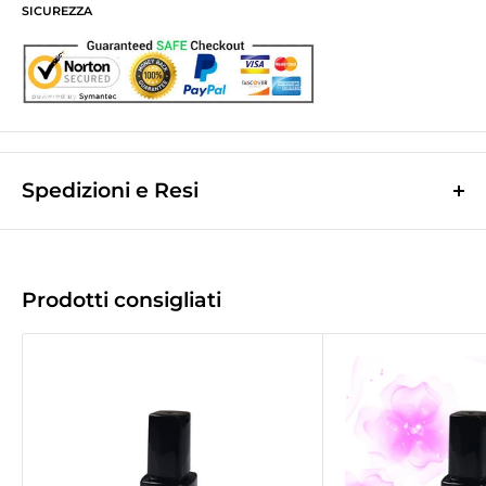
SICUREZZA
Spedizioni e Resi
Le spese di spedizione sono a contributo fisso di
10,0€
e vengono
calcolate nella fase finale dell'ordine.
(Spese di spedizione gratuite per ordini superiori a
50,00 €
)
Prodotti consigliati
Le spedizioni avvengono tramite corriere espresso
Bartolini tracciabile.
La merce viene di norma spedita il giorno lavorativo successivo a quello
d'incasso.
Tempo di recapito
1/2gg
lavorativi successivi a quello della spedizione
(
2/3gg per le Isole
).