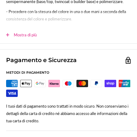
semipermanente (base/top, twincoat o builder base) e polimerizzare.
- Procedere con la stesura del colore in una o due mani a seconda della
consistenza del colore e polimerizzare.
- Sigillare.
Mostra di più
Polimerizzazione:
60sec (120 lampada uv tradizionale)
Lo smalto gel UV-LED SNC è studiato per poter essere usato anche su
unghie in gel, acrygel ed acrilico.
Pagamento e Sicurezza
METODI DI PAGAMENTO
I tuoi dati di pagamento sono trattati in modo sicuro. Non conserviamo i
dettagli della carta di credito né abbiamo accesso alle informazioni della
tua carta di credito.