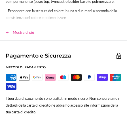
semipermanente (base/top, twincoat o builder base) e polimerizzare.
- Procedere con la stesura del colore in una o due mani a seconda della
consistenza del colore e polimerizzare.
- Sigillare.
Mostra di più
Polimerizzazione:
60sec (120 lampada uv tradizionale)
Lo smalto gel UV-LED SNC è studiato per poter essere usato anche su
unghie in gel, acrygel ed acrilico.
Pagamento e Sicurezza
METODI DI PAGAMENTO
I tuoi dati di pagamento sono trattati in modo sicuro. Non conserviamo i
dettagli della carta di credito né abbiamo accesso alle informazioni della
tua carta di credito.