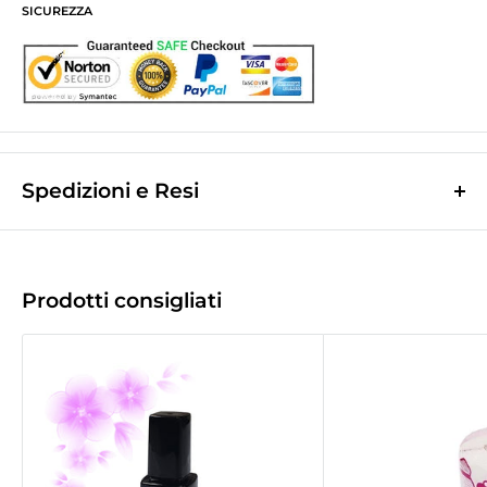
SICUREZZA
Spedizioni e Resi
Le spese di spedizione sono a contributo fisso di
10,0€
e vengono
calcolate nella fase finale dell'ordine.
(Spese di spedizione gratuite per ordini superiori a
50,00 €
)
Prodotti consigliati
Le spedizioni avvengono tramite corriere espresso
Bartolini tracciabile.
La merce viene di norma spedita il giorno lavorativo successivo a quello
d'incasso.
Tempo di recapito
1/2gg
lavorativi successivi a quello della spedizione
(
2/3gg per le Isole
).