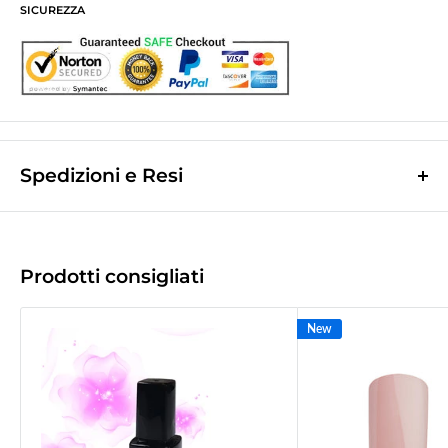
SICUREZZA
Spedizioni e Resi
Le spese di spedizione sono a contributo fisso di
10,0€
e vengono
calcolate nella fase finale dell'ordine.
(Spese di spedizione gratuite per ordini superiori a
50,00 €
)
Prodotti consigliati
Le spedizioni avvengono tramite corriere espresso
Bartolini tracciabile.
New
La merce viene di norma spedita il giorno lavorativo successivo a quello
d'incasso.
Tempo di recapito
1/2gg
lavorativi successivi a quello della spedizione
(
2/3gg per le Isole
).