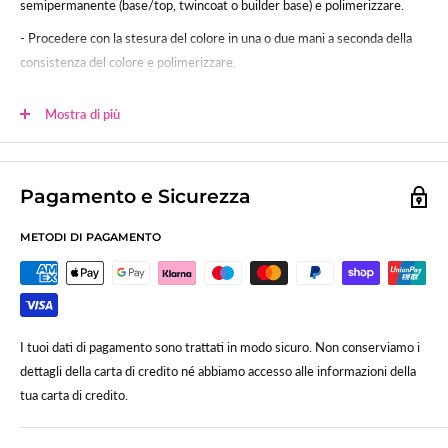
semipermanente (base/top, twincoat o builder base) e polimerizzare.
- Procedere con la stesura del colore in una o due mani a seconda della
consistenza del colore e polimerizzare.
- Sigillare.
Mostra di più
Polimerizzazione:
60sec (120 lampada uv tradizionale)
Lo smalto gel UV-LED SNC è studiato per poter essere usato anche su
unghie in gel, acrygel ed acrilico.
Pagamento e Sicurezza
METODI DI PAGAMENTO
I tuoi dati di pagamento sono trattati in modo sicuro. Non conserviamo i
dettagli della carta di credito né abbiamo accesso alle informazioni della
tua carta di credito.