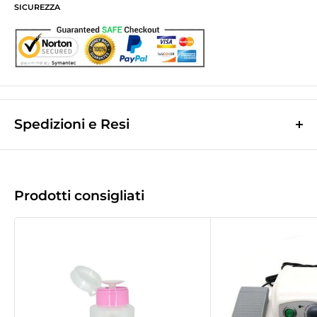
SICUREZZA
Spedizioni e Resi
Le spese di spedizione sono a contributo fisso di
10,0€
e vengono
calcolate nella fase finale dell'ordine.
(Spese di spedizione gratuite per ordini superiori a
50,00 €
)
Prodotti consigliati
Le spedizioni avvengono tramite corriere espresso
Bartolini tracciabile.
La merce viene di norma spedita il giorno lavorativo successivo a quello
d'incasso.
Tempo di recapito
1/2gg
lavorativi successivi a quello della spedizione
(
2/3gg per le Isole
).