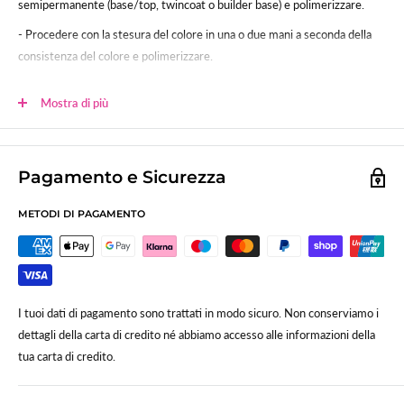
semipermanente (base/top, twincoat o builder base) e polimerizzare.
- Procedere con la stesura del colore in una o due mani a seconda della
consistenza del colore e polimerizzare.
- Sigillare.
Mostra di più
Polimerizzazione:
60sec (120 lampada uv tradizionale)
Lo smalto gel UV-LED SNC è studiato per poter essere usato anche su
unghie in gel, acrygel ed acrilico.
Pagamento e Sicurezza
METODI DI PAGAMENTO
I tuoi dati di pagamento sono trattati in modo sicuro. Non conserviamo i
dettagli della carta di credito né abbiamo accesso alle informazioni della
tua carta di credito.