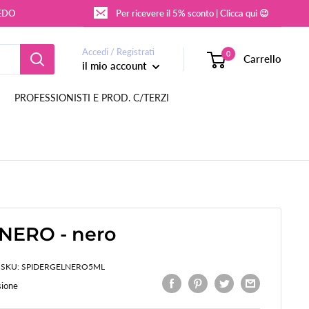
REDO
Per ricevere il 5% sconto | Clicca qui 😉
Accedi / Registrati
0
Carrello
il mio account
PROFESSIONISTI E PROD. C/TERZI
NERO - nero
SKU:
SPIDERGELNERO5ML
sione