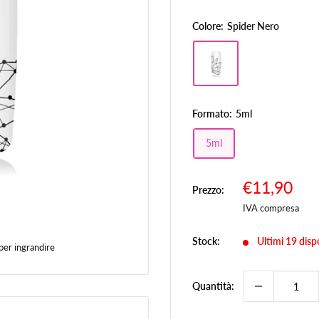
Colore:
Spider Nero
Formato:
5ml
5ml
Prezzo
€11,90
Prezzo:
Pr
scontato
IVA compresa
Stock:
Ultimi 19 dispo
per ingrandire
Quantità: