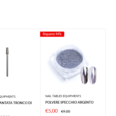
Risparmi 44%
NAIL TABLES EQUIPMENTS
EQUIPMENTS
NAI
POLVERE SPECCHIO ARGENTO
ANTATA TRONCO DI
PE
UN
Prezzo
€5,00
Prezzo
€9,00
scontato