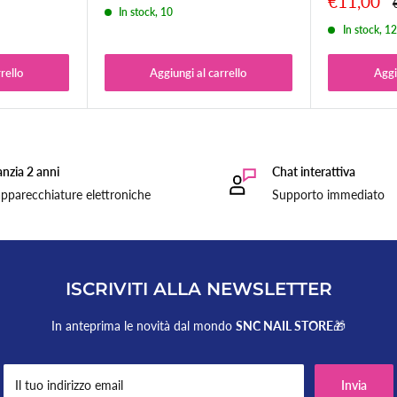
Prezzo
€11,00
In stock, 10
scontato
In stock, 1
rello
Aggiungi al carrello
Aggi
unghie.
nzia 2 anni
Chat interattiva
pparecchiature elettroniche
Supporto immediato
ISCRIVITI ALLA NEWSLETTER
In anteprima le novità dal mondo
SNC NAIL STORE
🎁
Il tuo indirizzo email
Invia