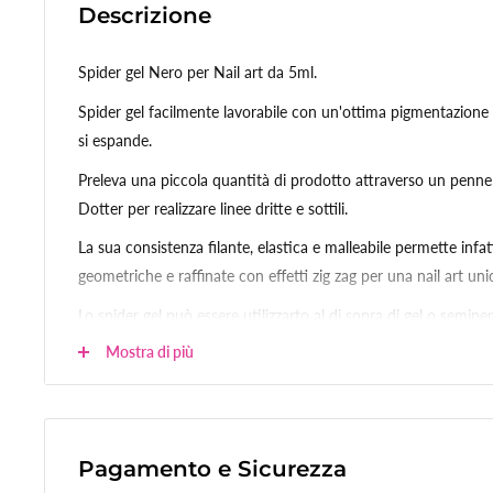
Descrizione
Spider gel Nero per Nail art da 5ml.
Spider gel facilmente lavorabile con un'ottima pigmentazion
si espande.
Preleva una piccola quantità di prodotto attraverso un pennell
Dotter per realizzare linee dritte e sottili.
La sua consistenza filante, elastica e malleabile permette infatti
geometriche e raffinate con effetti zig zag per una nail art uni
Lo spider gel può essere utilizzarto al di sopra di gel o semip
lampada UV/LED e puoi combinarlo con glitter e allo Swarovsk
Mostra di più
Pagamento e Sicurezza