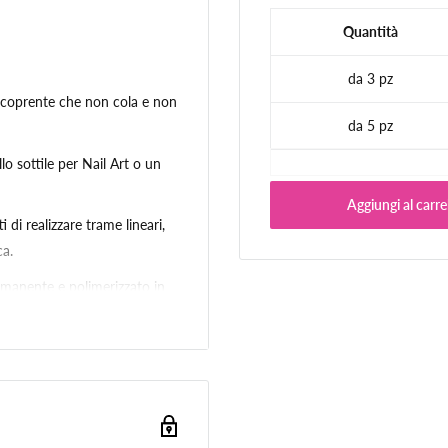
Quantità
da 3 pz
e coprente che non cola e non
da 5 pz
o sottile per Nail Art o un
Aggiungi al carre
 di realizzare trame lineari,
ca.
ermanente e polimerizzato in
y per una nail art unica.