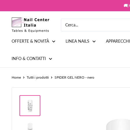
Vai
🚚|
al
contenuto
Snc
Nail
Store
OFFERTE & NOVITÀ
LINEA NAILS
APPARECCH
INFO & CONTATTI
Home
Tutti i prodotti
SPIDER GEL NERO - nero