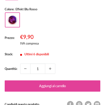
Colore:
Effekt Blu Rosso
Prezzo
€9,90
Prezzo:
Prezzo
scontato
IVA compresa
Stock:
Ultimi 6 disponibili
Quantità:
Aggiungi al carrello
Condividi questo prodotto