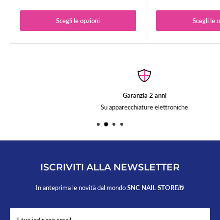
SPEDIZIONE GRATUITA PER ORDINI SUPERIORI A 50,00 €
Per ordini superiori a 50,00 € la spedizione è gratuita.
Scegli le opzioni
Scegli le 
Sono esclusi da questa promozione i tavoli per ricostruzione unghie.
Garanzia 2 anni
Su apparecchiature elettroniche
ISCRIVITI ALLA NEWSLETTER
In anteprima le novità dal mondo
SNC NAIL STORE
🎁
Il tuo indirizzo email