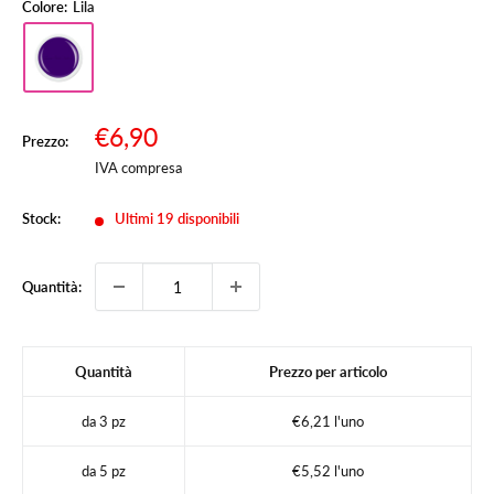
Colore:
Lila
Prezzo
€6,90
Prezzo:
Prezzo
scontato
IVA compresa
Stock:
Ultimi 19 disponibili
Quantità:
Quantità
Prezzo per articolo
da 3 pz
€6,21 l'uno
da 5 pz
€5,52 l'uno