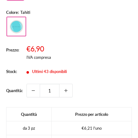
Colore:
Tahiti
Prezzo
€6,90
Prezzo:
Prezzo
scontato
IVA compresa
Stock:
Ultimi 43 disponibili
Quantità:
Quantità
Prezzo per articolo
da 3 pz
€6,21 l'uno