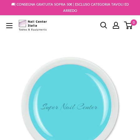
Vai
🚚| CONSEGNA GRATUITA SOPRA 50€ | ESCLUSO CATEGORIA TAVOLI ED
al
ARREDO
contenuto
0
Snc
Nail
Store