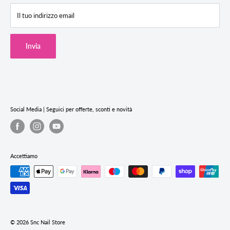
F.A.Q (Domande Frequenti)
SNC Store Via degli Artiglieri 14, 31040 Giavera del Montello (TV)
Il tuo indirizzo email
Termini & Condizioni
Cookie Policy
Invia
Privacy Policy
Termini e condizioni del servizio
Informativa sui rimborsi
Social Media | Seguici per offerte, sconti e novità
Accettiamo
© 2026 Snc Nail Store