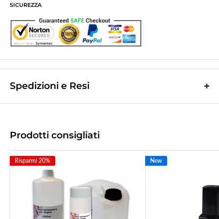
SICUREZZA
Spedizioni e Resi
Le spese di spedizione sono a contributo fisso di
10,0€
e vengono
calcolate nella fase finale dell'ordine.
(Spese di spedizione gratuite per ordini superiori a
50,00 €
)
Prodotti consigliati
Le spedizioni avvengono tramite corriere espresso
Bartolini tracciabile.
Risparmi 20%
New
La merce viene di norma spedita il giorno lavorativo successivo a quello
d'incasso.
Tempo di recapito
1/2gg
lavorativi successivi a quello della spedizione
(
2/3gg per le Isole
).