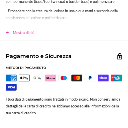
semipermanente (base/top, twincoat o builder base) e polimerizzare.
- Procedere con la stesura del colore in una o due mani a seconda della
consistenza del colore e polimerizzare.
- Sigillare.
Mostra di più
Polimerizzazione:
60sec (120 lampada uv tradizionale)
Lo smalto gel UV-LED SNC è studiato per poter essere usato anche su
unghie in gel, acrygel ed acrilico.
Pagamento e Sicurezza
METODI DI PAGAMENTO
I tuoi dati di pagamento sono trattati in modo sicuro. Non conserviamo i
dettagli della carta di credito né abbiamo accesso alle informazioni della
tua carta di credito.