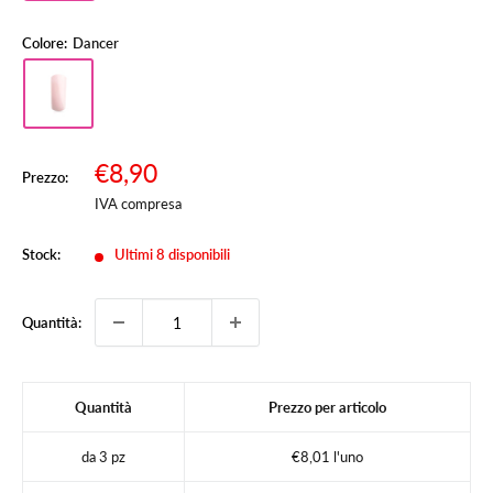
Colore:
Dancer
Prezzo
€8,90
Prezzo:
Prezzo
scontato
IVA compresa
Stock:
Ultimi 8 disponibili
Quantità:
Quantità
Prezzo per articolo
da 3 pz
€8,01 l'uno