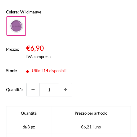
Colore:
Wild mauve
Prezzo
€6,90
Prezzo:
Prezzo
scontato
IVA compresa
Stock:
Ultimi 14 disponibili
Quantità:
Quantità
Prezzo per articolo
da 3 pz
€6,21 l'uno