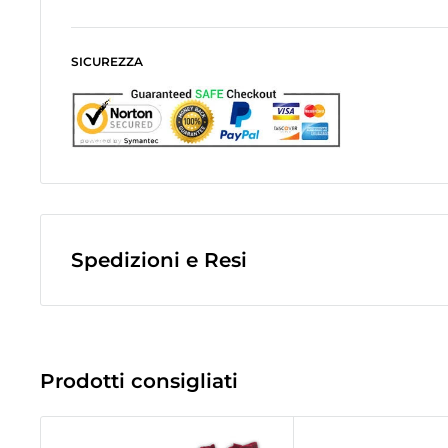
SICUREZZA
Spedizioni e Resi
Le spese di spedizione sono a contributo fisso di
10,0€
e veng
finale dell'ordine.
(Spese di spedizione gratuite per ordini superiori a
50,00 €
)
Prodotti consigliati
Le spedizioni avvengono tramite corriere espresso
Bartolini tr