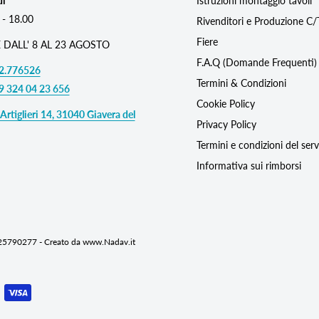
dì
Istruzioni montaggio tavoli
 - 18.00
Rivenditori e Produzione C
Fiere
 DALL' 8 AL 23 AGOSTO
F.A.Q (Domande Frequenti)
2.776526
Termini & Condizioni
9 324 04 23 656
Cookie Policy
Artiglieri 14, 31040 Giavera del
Privacy Policy
Termini e condizioni del serv
Informativa sui rimborsi
725790277 - Creato da www.Nadav.it