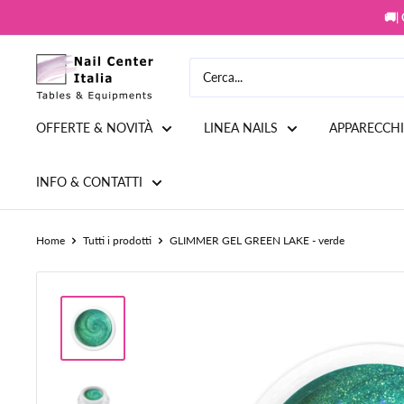
Vai
🚚|
al
contenuto
Snc
Nail
Store
OFFERTE & NOVITÀ
LINEA NAILS
APPARECCH
INFO & CONTATTI
Home
Tutti i prodotti
GLIMMER GEL GREEN LAKE - verde