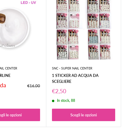
AIL CENTER
SNC - SUPER NAIL CENTER
SNC
RLINE
1 STICKER AD ACQUA DA
3 
SCEGLIERE
Pr
 da
A 
Prezzo
€16,00
sc
Prezzo
€1
€2,50
scontato
6
In stock, 88
gli le opzioni
Scegli le opzioni