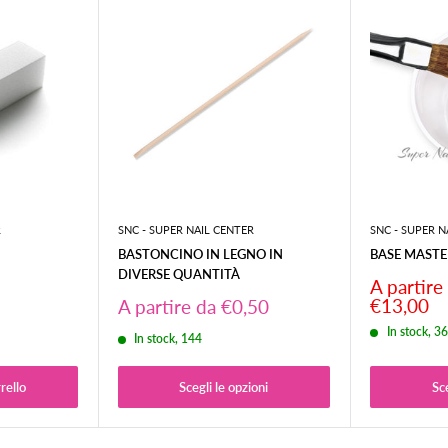
o a quello d'incasso.
pedizione (
2/3gg per le Isole
).
ol codice tracciatura del
rrieri, è consigliabile
ti colli visibilmente
R
SNC - SUPER NAIL CENTER
SNC - SUPER N
ifica, specificando
BASTONCINO IN LEGNO IN
BASE MASTE
DIVERSE QUANTITÀ
Prezzo
A partire
scontato
Prezzo
€13,00
A partire da €0,50
scontato
In stock, 3
In stock, 144
rello
Scegli le opzioni
Sce
unghie.