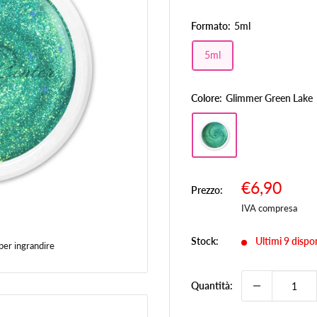
Formato:
5ml
5ml
Colore:
Glimmer Green Lake
Prezzo
€6,90
Prezzo:
Prez
scontato
IVA compresa
Stock:
Ultimi 9 dispon
per ingrandire
Quantità: