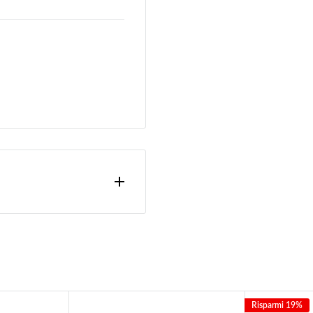
ono calcolate nella fase
acciabile.
Risparmi 19%