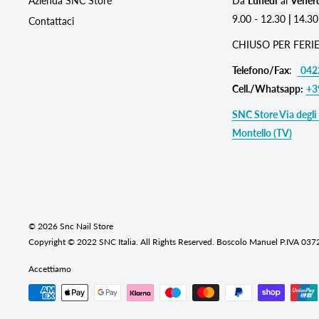
Azienda SNC Store
Da
Lunedì
al
Vener
9.00 - 12.30
|
14.30
Contattaci
CHIUSO PER FERIE
Telefono/Fax
:
042
Cell./Whatsapp:
+3
SNC Store Via degli 
Montello (TV)
© 2026 Snc Nail Store
Copyright © 2022 SNC Italia. All Rights Reserved. Boscolo Manuel P.IVA 03
Accettiamo