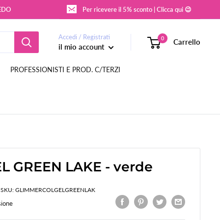
REDO
Per ricevere il 5% sconto | Clicca qui 😉
Accedi / Registrati
0
Carrello
il mio account
PROFESSIONISTI E PROD. C/TERZI
L GREEN LAKE - verde
SKU:
GLIMMERCOLGELGREENLAK
sione