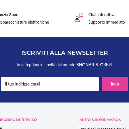
nzia 2 anni
Chat interattiva
pparecchiature elettroniche
Supporto immediato
ISCRIVITI ALLA NEWSLETTER
In anteprima le novità dal mondo
SNC NAIL STORE
🎁
Il tuo indirizzo email
Invia
EGOZIO DI TREVISO
AIUTO & INFORMAZIONI