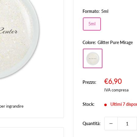
Formato:
5ml
5ml
Colore:
Glitter Pure Mirage
Prezzo
€6,90
Prezzo:
Prez
scontato
IVA compresa
Stock:
Ultimi 7 dispon
per ingrandire
Quantità: