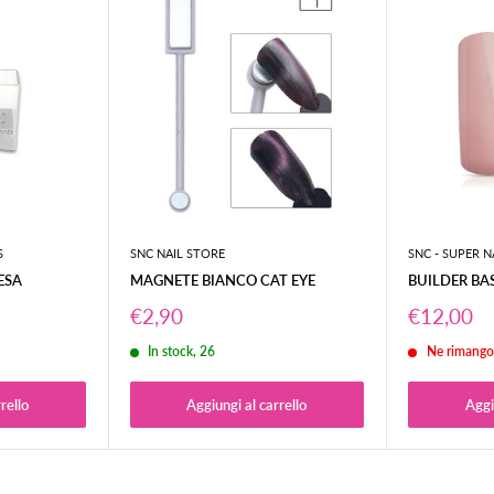
o a quello d'incasso.
pedizione (
2/3gg per le Isole
).
ol codice tracciatura del
rrieri, è consigliabile
ti colli visibilmente
S
SNC NAIL STORE
SNC - SUPER N
ifica, specificando
ESA
MAGNETE BIANCO CAT EYE
BUILDER BA
Prezzo
Prezzo
€2,90
€12,00
scontato
scontato
In stock, 26
Ne rimango
rello
Aggiungi al carrello
Aggi
unghie.