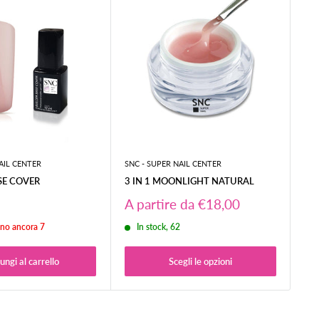
AIL CENTER
SNC - SUPER NAIL CENTER
SNC
SE COVER
3 IN 1 MOONLIGHT NATURAL
AN
Prezzo
Pr
A partire da €18,00
€4
scontato
sc
no ancora 7
In stock, 62
ungi al carrello
Scegli le opzioni