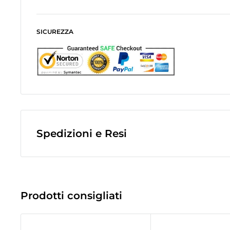
SICUREZZA
Spedizioni e Resi
Le spese di spedizione sono a contributo fisso di
10,0€
e veng
finale dell'ordine.
(Spese di spedizione gratuite per ordini superiori a
50,00 €
)
Prodotti consigliati
Le spedizioni avvengono tramite corriere espresso
Bartolini tr