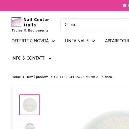
Vai
🚚|
al
contenuto
Snc
Nail
Store
OFFERTE & NOVITÀ
LINEA NAILS
APPARECCH
INFO & CONTATTI
Home
Tutti i prodotti
GLITTER GEL PURE MIRAGE - bianco