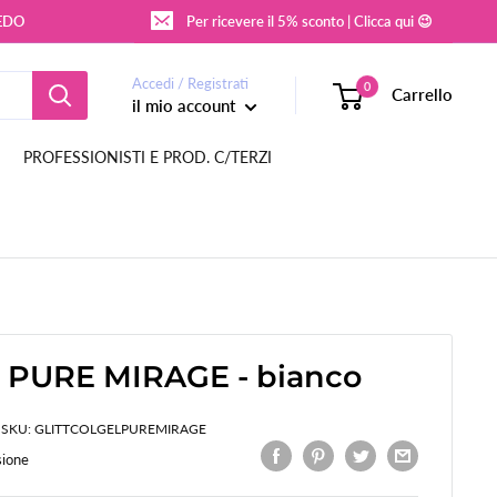
REDO
Per ricevere il 5% sconto | Clicca qui 😉
Accedi / Registrati
0
Carrello
il mio account
PROFESSIONISTI E PROD. C/TERZI
 PURE MIRAGE - bianco
SKU:
GLITTCOLGELPUREMIRAGE
sione