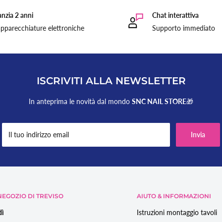
nzia 2 anni
Chat interattiva
pparecchiature elettroniche
Supporto immediato
ISCRIVITI ALLA NEWSLETTER
In anteprima le novità dal mondo
SNC NAIL STORE
🎁
Il tuo indirizzo email
Invia
EGOZIO DI TREVISO
AIUTO & INFORMAZIONI
dì
Istruzioni montaggio tavoli