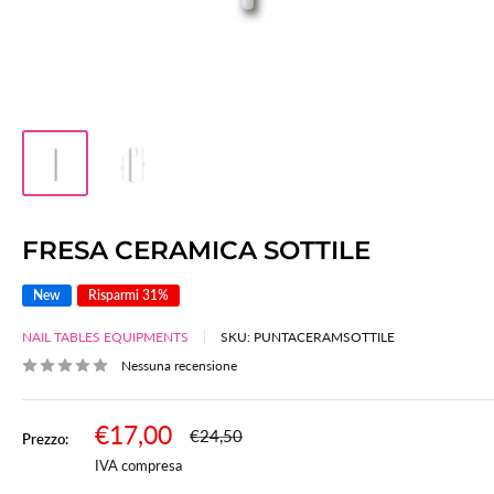
FRESA CERAMICA SOTTILE
New
Risparmi 31%
NAIL TABLES EQUIPMENTS
SKU:
PUNTACERAMSOTTILE
Nessuna recensione
Prezzo
€17,00
Prezzo
€24,50
Prezzo:
scontato
IVA compresa