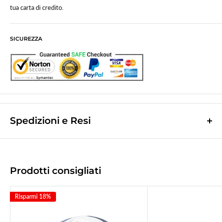
tua carta di credito.
SICUREZZA
Spedizioni e Resi
Le spese di spedizione sono a contributo fisso di
10,0€
e vengono
calcolate nella fase finale dell'ordine.
(Spese di spedizione gratuite per ordini superiori a
50,00 €
)
Prodotti consigliati
Le spedizioni avvengono tramite corriere espresso
Bartolini tracciabile.
Risparmi 18%
La merce viene di norma spedita il giorno lavorativo successivo a quello
d'incasso.