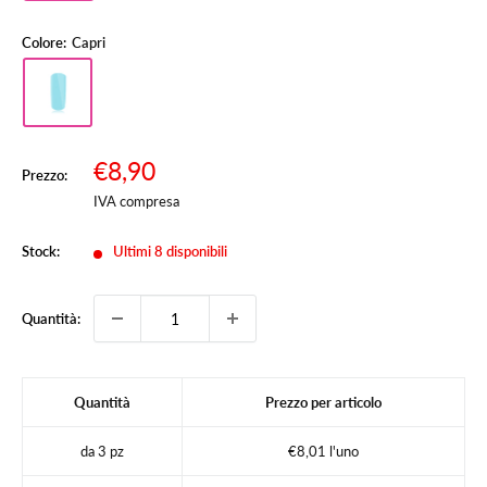
Colore:
Capri
Prezzo
€8,90
Prezzo:
Prezzo
scontato
IVA compresa
Stock:
Ultimi 8 disponibili
Quantità:
Quantità
Prezzo per articolo
da 3 pz
€8,01 l'uno