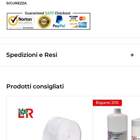
SICUREZZA
Spedizioni e Resi
Le spese di spedizione sono a contributo fisso di
10,0€
e vengono
calcolate nella fase finale dell'ordine.
(Spese di spedizione gratuite per ordini superiori a
50,00 €
)
Prodotti consigliati
Le spedizioni avvengono tramite corriere espresso
Bartolini tracciabile.
Risparmi 20%
La merce viene di norma spedita il giorno lavorativo successivo a quello
d'incasso.
Tempo di recapito
1/2gg
lavorativi successivi a quello della spedizione
(
2/3gg per le Isole
).