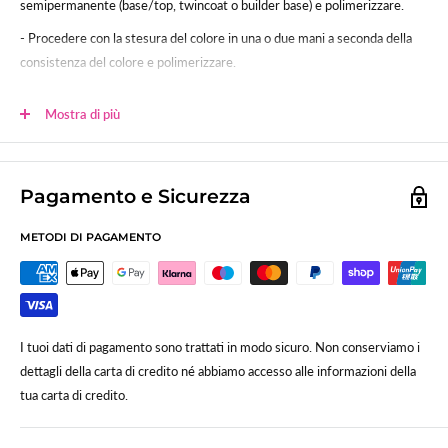
semipermanente (base/top, twincoat o builder base) e polimerizzare.
- Procedere con la stesura del colore in una o due mani a seconda della
consistenza del colore e polimerizzare.
- Sigillare.
Mostra di più
Polimerizzazione:
60sec (120 lampada uv tradizionale)
Lo smalto gel UV-LED SNC è studiato per poter essere usato anche su
unghie in gel, acrygel ed acrilico.
Pagamento e Sicurezza
METODI DI PAGAMENTO
I tuoi dati di pagamento sono trattati in modo sicuro. Non conserviamo i
dettagli della carta di credito né abbiamo accesso alle informazioni della
tua carta di credito.