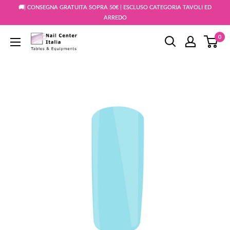
Vai
🚚| CONSEGNA GRATUITA SOPRA 50€ | ESCLUSO CATEGORIA TAVOLI ED
al
ARREDO
contenuto
0
Snc
Nail
Store