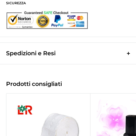
SICUREZZA
Spedizioni e Resi
Le spese di spedizione sono a contributo fisso di
10,0€
e vengono
calcolate nella fase finale dell'ordine.
(Spese di spedizione gratuite per ordini superiori a
50,00 €
)
Prodotti consigliati
Le spedizioni avvengono tramite corriere espresso
Bartolini tracciabile.
La merce viene di norma spedita il giorno lavorativo successivo a quello
d'incasso.
Tempo di recapito
1/2gg
lavorativi successivi a quello della spedizione
(
2/3gg per le Isole
).