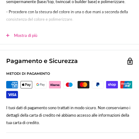
semipermanente (base/top, twincoat o builder base) e polimerizzare.
- Procedere con la stesura del colore in una o due mani a seconda della
consistenza del colore e polimerizzare.
- Sigillare.
Mostra di più
Polimerizzazione:
60sec (120 lampada uv tradizionale)
Lo smalto gel UV-LED SNC è studiato per poter essere usato anche su
unghie in gel, acrygel ed acrilico.
Pagamento e Sicurezza
METODI DI PAGAMENTO
I tuoi dati di pagamento sono trattati in modo sicuro. Non conserviamo i
dettagli della carta di credito né abbiamo accesso alle informazioni della
tua carta di credito.