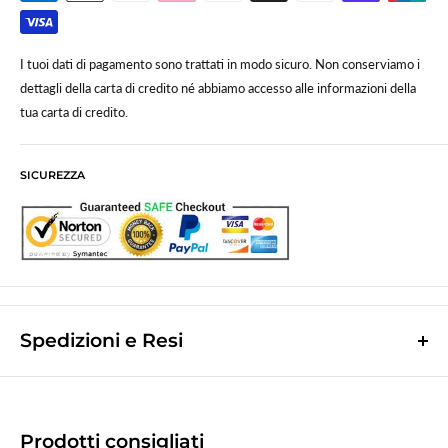
I tuoi dati di pagamento sono trattati in modo sicuro. Non conserviamo i
dettagli della carta di credito né abbiamo accesso alle informazioni della
tua carta di credito.
SICUREZZA
Spedizioni e Resi
Le spese di spedizione sono a contributo fisso di
10,0€
e vengono
calcolate nella fase finale dell'ordine.
(Spese di spedizione gratuite per ordini superiori a
50,00 €
)
Prodotti consigliati