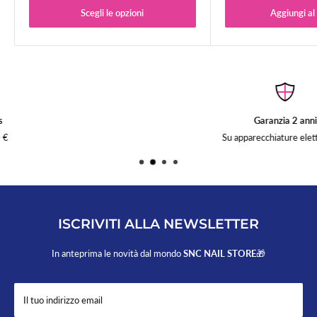
Per ordini superiori a 50,00 € la spedizione è gratuita.
Scegli le opzioni
Aggiungi al 
Sono esclusi da questa promozione i tavoli per ricostruzione unghie.
Garanzia 2 anni
Su apparecchiature elettroniche
ISCRIVITI ALLA NEWSLETTER
In anteprima le novità dal mondo
SNC NAIL STORE
🎁
Il tuo indirizzo email