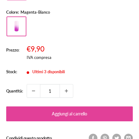
Colore:
Magenta-Bianco
Prezzo
€9,90
Prezzo:
Prezzo
scontato
IVA compresa
Stock:
Ultimi 3 disponibili
Quantità:
Aggiungi al carrello
Condividi questo prodotto