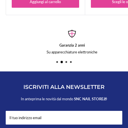
Per ordini superiori a 50,00 € la spedizione è gratuita.
Aggiungi al carrello
Scegli le 
Sono esclusi da questa promozione i tavoli per ricostruzione unghie.
Garanzia 2 anni
Su apparecchiature elettroniche
ISCRIVITI ALLA NEWSLETTER
In anteprima le novità dal mondo
SNC NAIL STORE
🎁
Il tuo indirizzo email