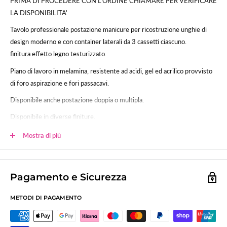
PRIMA DI PROCEDERE CON L'ORDINE CHIAMARE PER VERIFICARE
LA DISPONIBILITA'
Tavolo professionale postazione manicure per ricostruzione unghie di
design moderno e con container laterali da 3 cassetti ciascuno.
finitura effetto legno testurizzato.
Piano di lavoro in melamina, resistente ad acidi, gel ed acrilico provvisto
di foro aspirazione e fori passacavi.
Disponibile anche postazione doppia o multipla.
Disponibile in diverse finiture.
MISURE:
Mostra di più
Piano di lavoro cm 130x48,
Altezza cm 79.
Distanza libera tra container laterali cm 70.
Pagamento e Sicurezza
ASPIRATORI COMPATIBILI: tutti i nostri modelli presenti sul sito.
METODI DI PAGAMENTO
IL TAVOLO VIENE FORNITO PRIVO DI ASPIRATORE CON GRIGLIA
IN ALLUMIO