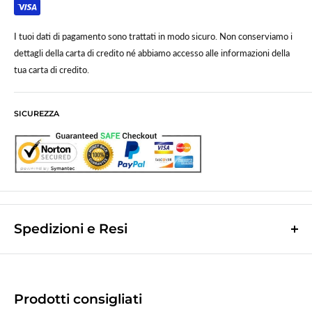
Le spese di spedizione vengono calcolate in base al peso/volume in fase
di checkout.
I tuoi dati di pagamento sono trattati in modo sicuro. Non conserviamo i
dettagli della carta di credito né abbiamo accesso alle informazioni della
tua carta di credito.
SICUREZZA
Spedizioni e Resi
Le spese di spedizione sono a contributo fisso di
10,0€
e vengono
calcolate nella fase finale dell'ordine.
(Spese di spedizione gratuite per ordini superiori a
50,00 €
)
Prodotti consigliati