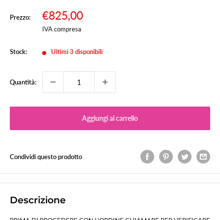
Prezzo
€825,00
Prezzo:
Prezzo
scontato
IVA compresa
Stock:
Ultimi 3 disponibili
Quantità:
Aggiungi al carrello
Condividi questo prodotto
Descrizione